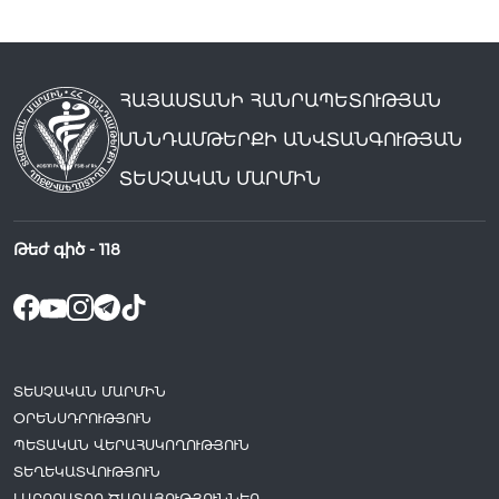
ՀԱՅԱՍՏԱՆԻ ՀԱՆՐԱՊԵՏՈՒԹՅԱՆ
ՍՆՆԴԱՄԹԵՐՔԻ ԱՆՎՏԱՆԳՈՒԹՅԱՆ
ՏԵՍՉԱԿԱՆ ՄԱՐՄԻՆ
Թեժ գիծ -
118
ՏԵՍՉԱԿԱՆ ՄԱՐՄԻՆ
ՕՐԵՆՍԴՐՈՒԹՅՈՒՆ
ՊԵՏԱԿԱՆ ՎԵՐԱՀՍԿՈՂՈՒԹՅՈՒՆ
ՏԵՂԵԿԱՏՎՈՒԹՅՈՒՆ
ԼԱԲՈՐԱՏՈՐ ԾԱՌԱՅՈՒԹՅՈՒՆՆԵՐ