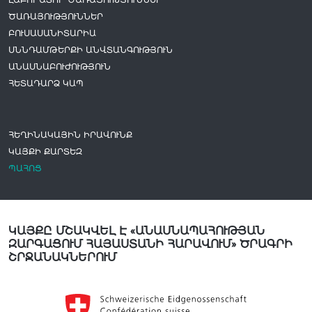
ԾԱՌԱՅՈՒԹՅՈՒՆՆԵՐ
ԲՈՒՍԱՍԱՆԻՏԱՐԻԱ
ՍՆՆԴԱՄԹԵՐՔԻ ԱՆՎՏԱՆԳՈՒԹՅՈՒՆ
ԱՆԱՍՆԱԲՈՒԺՈՒԹՅՈՒՆ
ՀԵՏԱԴԱՐՁ ԿԱՊ
ՀԵՂԻՆԱԿԱՅԻՆ ԻՐԱՎՈՒՆՔ
ԿԱՅՔԻ ՔԱՐՏԵԶ
ՊԱՀՈՑ
ԿԱՅՔԸ ՄՇԱԿՎԵԼ Է «ԱՆԱՍՆԱՊԱՀՈՒԹՅԱՆ
ԶԱՐԳԱՑՈՒՄ ՀԱՅԱՍՏԱՆԻ ՀԱՐԱՎՈՒՄ» ԾՐԱԳՐԻ
ՇՐՋԱՆԱԿՆԵՐՈՒՄ