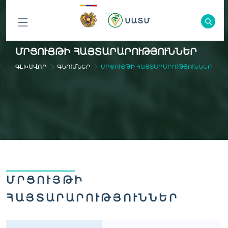
ԲՈԼՈՐ
ՄՐՑՈՒՅԹԻ ՀԱՅՏԱՐԱՐՈՒԹՅՈՒՆՆԵՐ
ԲԱԺԻՆՆԵՐԸ
ԳԼԽԱՎՈՐ
ԳՆՈՒՄՆԵՐ
ՄՐՑՈՒՅԹԻ ՀԱՅՏԱՐԱՐՈՒԹՅՈՒՆՆԵՐ
ՄՐՑՈՒՅԹԻ
ՀԱՅՏԱՐԱՐՈՒԹՅՈՒՆՆԵՐ