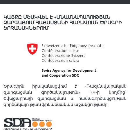
ԿԱՅՔԸ ՄՇԱԿՎԵԼ Է «ԱՆԱՍՆԱՊԱՀՈՒԹՅԱՆ
ԶԱՐԳԱՑՈՒՄ ՀԱՅԱՍՏԱՆԻ ՀԱՐԱՎՈՒՄ» ԾՐԱԳՐԻ
ՇՐՋԱՆԱԿՆԵՐՈՒՄ
Ծրագիրն իրականացվում է «Ռազմավարական
զարգացման գործակալություն» ՀԿ-ի կողմից`
Շվեյցարիայի զարգացման և համագործակցության
գործակալության ֆինանսական աջակցությամբ