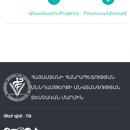
Անասնաբուժություն
Բուսասանիտարի
ՀԱՅԱՍՏԱՆԻ ՀԱՆՐԱՊԵՏՈՒԹՅԱՆ
ՍՆՆԴԱՄԹԵՐՔԻ ԱՆՎՏԱՆԳՈՒԹՅԱՆ
ՏԵՍՉԱԿԱՆ ՄԱՐՄԻՆ
Թեժ գիծ -
118