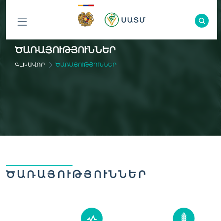
ԲՈԼՈՐ
ԾԱՌԱՅՈՒԹՅՈՒՆՆԵՐ
ԲԱԺԻՆՆԵՐԸ
ԳԼԽԱՎՈՐ
ԾԱՌԱՅՈՒԹՅՈՒՆՆԵՐ
ԾԱՌԱՅՈՒԹՅՈՒՆՆԵՐ