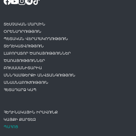
ՏԵՍՉԱԿԱՆ ՄԱՐՄԻՆ
ՕՐԵՆՍԴՐՈՒԹՅՈՒՆ
ՊԵՏԱԿԱՆ ՎԵՐԱՀՍԿՈՂՈՒԹՅՈՒՆ
ՏԵՂԵԿԱՏՎՈՒԹՅՈՒՆ
ԼԱԲՈՐԱՏՈՐ ԾԱՌԱՅՈՒԹՅՈՒՆՆԵՐ
ԾԱՌԱՅՈՒԹՅՈՒՆՆԵՐ
ԲՈՒՍԱՍԱՆԻՏԱՐԻԱ
ՍՆՆԴԱՄԹԵՐՔԻ ԱՆՎՏԱՆԳՈՒԹՅՈՒՆ
ԱՆԱՍՆԱԲՈՒԺՈՒԹՅՈՒՆ
ՀԵՏԱԴԱՐՁ ԿԱՊ
ՀԵՂԻՆԱԿԱՅԻՆ ԻՐԱՎՈՒՆՔ
ԿԱՅՔԻ ՔԱՐՏԵԶ
ՊԱՀՈՑ