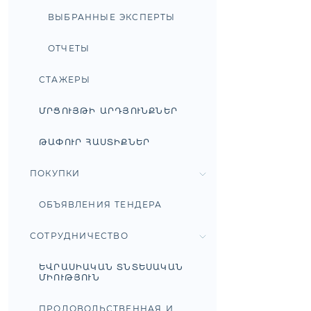
ВЫБРАННЫЕ ЭКСПЕРТЫ
ОТЧЕТЫ
СТАЖЕРЫ
ՄՐՑՈՒՅԹԻ ԱՐԴՅՈՒՆՔՆԵՐ
ԹԱՓՈՒՐ ՀԱՍՏԻՔՆԵՐ
ПОКУПКИ
ОБЪЯВЛЕНИЯ ТЕНДЕРА
СОТРУДНИЧЕСТВО
ԵՎՐԱՍԻԱԿԱՆ ՏՆՏԵՍԱԿԱՆ
ՄԻՈՒԹՅՈՒՆ
ПРОДОВОЛЬСТВЕННАЯ И