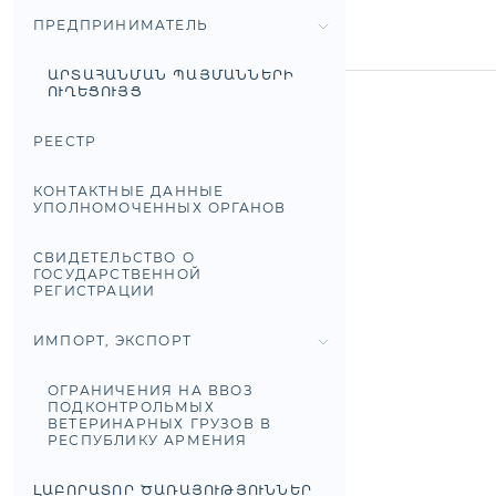
ПРЕДПРИНИМАТЕЛЬ
ԱՐՏԱՀԱՆՄԱՆ ՊԱՅՄԱՆՆԵՐԻ
ՈՒՂԵՑՈՒՅՑ
РЕЕСТР
КОНТАКТНЫЕ ДАННЫЕ
УПОЛНОМОЧЕННЫХ ОРГАНОВ
СВИДЕТЕЛЬСТВО О
ГОСУДАРСТВЕННОЙ
РЕГИСТРАЦИИ
ИМПОРТ, ЭКСПОРТ
ОГРАНИЧЕНИЯ НА ВВОЗ
ПОДКОНТРОЛЬМЫХ
ВЕТЕРИНАРНЫХ ГРУЗОВ В
РЕСПУБЛИКУ АРМЕНИЯ
ԼԱԲՈՐԱՏՈՐ ԾԱՌԱՅՈՒԹՅՈՒՆՆԵՐ