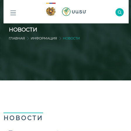
ԲՈԼՈՐ
НОВОСТИ
ԲԱԺԻՆՆԵՐԸ
ГЛАВНАЯ
ИНФОРМАЦИЯ
НОВОСТИ
НОВОСТИ