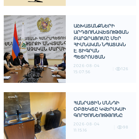
ԱՇԽԱՏԱՆՔՆԵՐԻ
ԱՐԴՅՈՒՆԱՎԵՏՈՒԹՅԱՆ
ԲԱՐՁՐԱՑՈՒՄԸ ՄԵՐ
ՀԻՄՆԱԿԱՆ ՆՊԱՏԱԿՆ
Է. ՏԻԳՐԱՆ
ՊԵՏՐՈՍՅԱՆ
2026-08-04
126
15:07:56
ՀԱՆՐԱՅԻՆ ՍՆՆԴԻ
ՕԲՅԵԿՏԸ ԿՎԵՐՍԿՍԻ
ԳՈՐԾՈՒՆԵՈՒԹՅՈՒՆԸ
2026-08-04
98
11:15:16