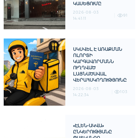
ԿԱՍԵՑՈՒՄԸ
2026-08-03
91
14:41:11
ՍԿՍՎԵԼ Է ԱՌԱՔՄԱՆ
ՈԼՈՐՏԻ
ԿԱՐԳԱՎՈՐՄԱՆՆ
ՈՒՂՂՎԱԾ
ԼԱՅՆԱԾԱՎԱԼ
ՎԵՐԱՀՍԿՈՂՈՒԹՅՈՒՆԸ
2026-08-03
103
14:22:34
«ԷԼԵՆ-ԱԿՎԱ»
ԸՆԿԵՐՈՒԹՅԱՆԸ