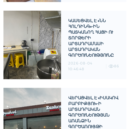
ԿԱՍԵՑՎԵԼ Է «ՆՆ
ՀՈԼԴԻՆԳ»-ԻՆ
ՊԱՏԿԱՆՈՂ ՀԱՑԻ ՈՒ
ՏՈՐԹԵՐԻ
ԱՐՏԱԴՐԱՄԱՍԻ
ԱՐՏԱԴՐԱԿԱՆ
ԳՈՐԾՈՒՆԵՈՒԹՅՈՒՆԸ
2026-08-04
86
10:46:48
ՎԵՐԱՑՎԵԼ Է «ԻՍԱԿՈՎ
ԲԱՐԲԻՔՅՈՒ»-Ի
ԱՐՏԱԴՐԱԿԱՆ
ԳՈՐԾՈՒՆԵՈՒԹՅԱՆ
ԱՌԱՆՁԻՆ
ԳՈՐԾԱՌՈՒՅԹԻ