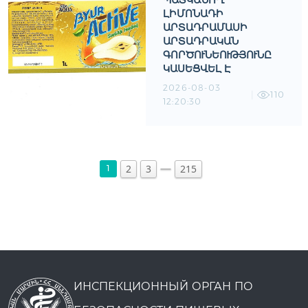
ՊԱՏԿԱՆՈՂ
ԼԻՄՈՆԱԴԻ
ԱՐՏԱԴՐԱՄԱՍԻ
ԱՐՏԱԴՐԱԿԱՆ
ԳՈՐԾՈՒՆԵՈՒԹՅՈՒՆԸ
ԿԱՍԵՑՎԵԼ Է
2026-08-03
110
12:20:30
2
3
215
1
ИНСПЕКЦИОННЫЙ ОРГАН ПО