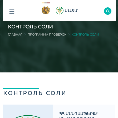
ԲՈԼՈՐ
КОНТРОЛЬ СОЛИ
ԲԱԺԻՆՆԵՐԸ
ГЛАВНАЯ
ПРОГРАММА ПРОВЕРОК
КОНТРОЛЬ СОЛИ
КОНТРОЛЬ СОЛИ
ՀՀ ՍՆՆԴԱՄԹԵՐՔԻ