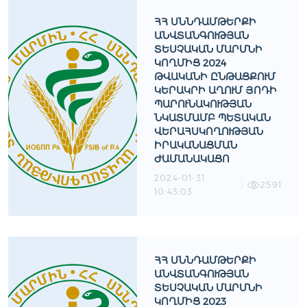
ՀՀ ՍՆՆԴԱՄԹԵՐՔԻ
ԱՆՎՏԱՆԳՈՒԹՅԱՆ
ՏԵՍՉԱԿԱՆ ՄԱՐՄՆԻ
ԿՈՂՄԻՑ 2024
ԹՎԱԿԱՆԻ ԸՆԹԱՑՔՈՒՄ
ԿԵՐԱԿՐԻ ԱՂՈՒՄ ՅՈԴԻ
ՊԱՐՈՒՆԱԿՈՒԹՅԱՆ
ՆԿԱՏՄԱՄԲ ՊԵՏԱԿԱՆ
ՎԵՐԱՀՍԿՈՂՈՒԹՅԱՆ
ԻՐԱԿԱՆԱՑՄԱՆ
ԺԱՄԱՆԱԿԱՑՈ
2024-01-31
2591
10:43:03
ՀՀ ՍՆՆԴԱՄԹԵՐՔԻ
ԱՆՎՏԱՆԳՈՒԹՅԱՆ
ՏԵՍՉԱԿԱՆ ՄԱՐՄՆԻ
ԿՈՂՄԻՑ 2023