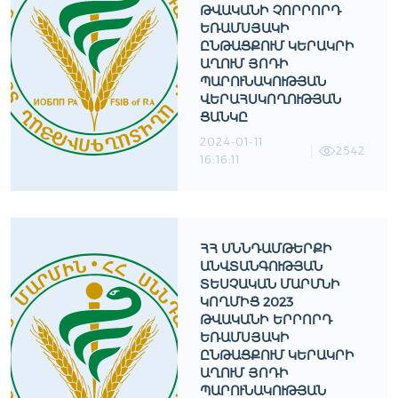
ԹՎԱԿԱՆԻ ՉՈՐՐՈՐԴ
ԵՌԱՄՍՅԱԿԻ
ԸՆԹԱՑՔՈՒՄ ԿԵՐԱԿՐԻ
ԱՂՈՒՄ ՅՈԴԻ
ՊԱՐՈՒՆԱԿՈՒԹՅԱՆ
ՎԵՐԱՀՍԿՈՂՈՒԹՅԱՆ
ՑԱՆԿԸ
2024-01-11
2542
16:16:11
ՀՀ ՍՆՆԴԱՄԹԵՐՔԻ
ԱՆՎՏԱՆԳՈՒԹՅԱՆ
ՏԵՍՉԱԿԱՆ ՄԱՐՄՆԻ
ԿՈՂՄԻՑ 2023
ԹՎԱԿԱՆԻ ԵՐՐՈՐԴ
ԵՌԱՄՍՅԱԿԻ
ԸՆԹԱՑՔՈՒՄ ԿԵՐԱԿՐԻ
ԱՂՈՒՄ ՅՈԴԻ
ՊԱՐՈՒՆԱԿՈՒԹՅԱՆ