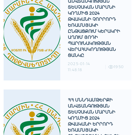
ԱՆՎՏԱՆԳՈՒԹՅԱՆ
ՏԵՍՉԱԿԱՆ ՄԱՐՄՆԻ
ԿՈՂՄԻՑ 2024
ԹՎԱԿԱՆԻ ՉՈՐՐՈՐԴ
ԵՌԱՄՍՅԱԿԻ
ԸՆԹԱՑՔՈՒՄ ԿԵՐԱԿՐԻ
ԱՂՈՒՄ ՅՈԴԻ
ՊԱՐՈՒՆԱԿՈՒԹՅԱՆ
ՎԵՐԱՀՍԿՈՂՈՒԹՅԱՆ
ՑԱՆԿԸ
2025-01-14
1950
11:48:18
ՀՀ ՍՆՆԴԱՄԹԵՐՔԻ
ԱՆՎՏԱՆԳՈՒԹՅԱՆ
ՏԵՍՉԱԿԱՆ ՄԱՐՄՆԻ
ԿՈՂՄԻՑ 2024
ԹՎԱԿԱՆԻ ԵՐՐՈՐԴ
ԵՌԱՄՍՅԱԿԻ