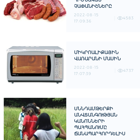
ՀԻՄՆԱԿԱՆ
ՉԱՓԱՆԻՇՆԵՐԸ
2022-08-15
4583
17:09:36
ՄԻԿՐՈԱԼԻՔԱՅԻՆ
ՎԱՌԱՐԱՆԻ ՄԱՍԻՆ
2022-08-15
4737
17:07:39
ՍՆՆԴԱՄԹԵՐՔԻ
ԱՆՎՏԱՆԳՈՒԹՅԱՆ
ԿԱՆՈՆՆԵՐԻ
ՊԱՀՊԱՆՈՒՄԸ
ՃԱՆԱՊԱՐՀՈՐԴԵԼԻՍ