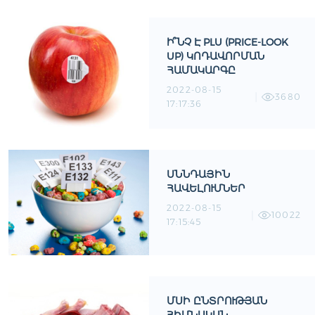
Ի՞ՆՉ Է PLU (PRICE-LOOK
UP) ԿՈԴԱՎՈՐՄԱՆ
ՀԱՄԱԿԱՐԳԸ
2022-08-15
3680
17:17:36
ՍՆՆԴԱՅԻՆ
ՀԱՎԵԼՈՒՄՆԵՐ
2022-08-15
10022
17:15:45
ՄՍԻ ԸՆՏՐՈՒԹՅԱՆ