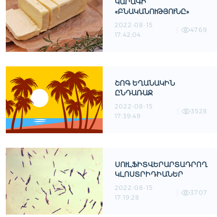
ԿԱՐԱԳԻ
«ԲՆԱԿԱՆՈՒԹՅՈՒՆԸ»
2022-08-15
4769
17:42:04
ՇՈԳ ԵՂԱՆԱԿԻՆ
ԸՆԴԱՌԱՋ
2022-08-15
3528
17:39:49
ՍՈՒԼՖԻՏՎԵՐԱՐՏԱԴՐՈՂ
ԿԼՈՍՏՐԻԴԻԱՆԵՐ
2022-08-15
3707
17:19:28