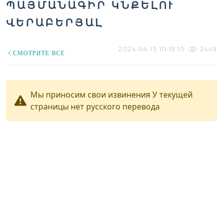
ՊԱՅՄԱՆԱԳԻՐ ԿՆՔԵԼՈՒ
ՎԵՐԱԲԵՐՅԱԼ
2024-04-15 10:18:10
2449
СМОТРИТЕ ВСЕ
Мы приносим свои извинения У текущей
страницы нет русского перевода