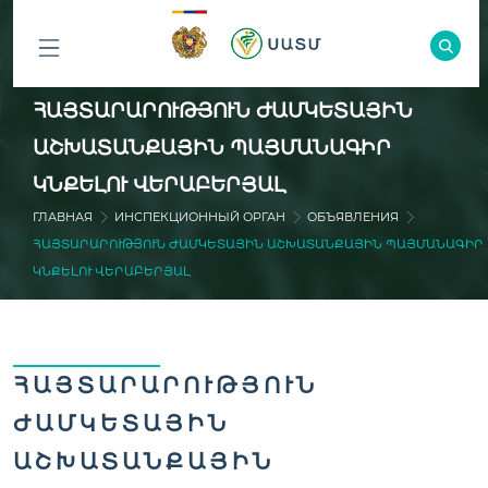
ԲՈԼՈՐ
ՀԱՅՏԱՐԱՐՈՒԹՅՈՒՆ ԺԱՄԿԵՏԱՅԻՆ
ԲԱԺԻՆՆԵՐԸ
ԱՇԽԱՏԱՆՔԱՅԻՆ ՊԱՅՄԱՆԱԳԻՐ
ԿՆՔԵԼՈՒ ՎԵՐԱԲԵՐՅԱԼ
ГЛАВНАЯ
ИНСПЕКЦИОННЫЙ ОРГАН
ОБЪЯВЛЕНИЯ
ՀԱՅՏԱՐԱՐՈՒԹՅՈՒՆ ԺԱՄԿԵՏԱՅԻՆ ԱՇԽԱՏԱՆՔԱՅԻՆ ՊԱՅՄԱՆԱԳԻՐ
ԿՆՔԵԼՈՒ ՎԵՐԱԲԵՐՅԱԼ
ՀԱՅՏԱՐԱՐՈՒԹՅՈՒՆ
ԺԱՄԿԵՏԱՅԻՆ
ԱՇԽԱՏԱՆՔԱՅԻՆ