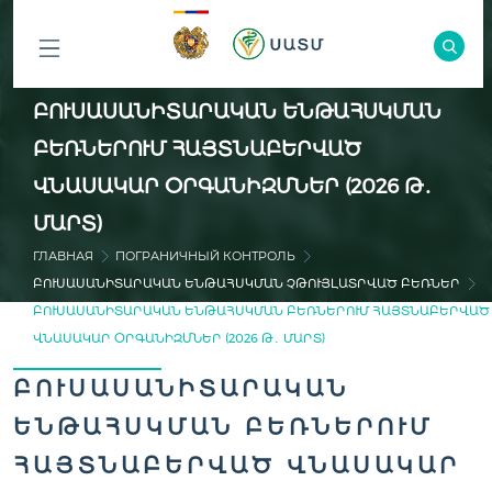
ԲՈԼՈՐ
ԲՈՒՍԱՍԱՆԻՏԱՐԱԿԱՆ ԵՆԹԱՀՍԿՄԱՆ
ԲԱԺԻՆՆԵՐԸ
ԲԵՌՆԵՐՈՒՄ ՀԱՅՏՆԱԲԵՐՎԱԾ
ՎՆԱՍԱԿԱՐ ՕՐԳԱՆԻԶՄՆԵՐ (2026 Թ․
ՄԱՐՏ)
ГЛАВНАЯ
ПОГРАНИЧНЫЙ КОНТРОЛЬ
ԲՈՒՍԱՍԱՆԻՏԱՐԱԿԱՆ ԵՆԹԱՀՍԿՄԱՆ ՉԹՈՒՅԼԱՏՐՎԱԾ ԲԵՌՆԵՐ
ԲՈՒՍԱՍԱՆԻՏԱՐԱԿԱՆ ԵՆԹԱՀՍԿՄԱՆ ԲԵՌՆԵՐՈՒՄ ՀԱՅՏՆԱԲԵՐՎԱԾ
ՎՆԱՍԱԿԱՐ ՕՐԳԱՆԻԶՄՆԵՐ (2026 Թ․ ՄԱՐՏ)
ԲՈՒՍԱՍԱՆԻՏԱՐԱԿԱՆ
ԵՆԹԱՀՍԿՄԱՆ ԲԵՌՆԵՐՈՒՄ
ՀԱՅՏՆԱԲԵՐՎԱԾ ՎՆԱՍԱԿԱՐ