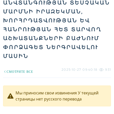
ԱՆՎՏԱՆԳՈՒԹՅԱՆ ՏԵՍՉԱԿԱՆ
ՄԱՐՄՆԻ ԻՐԱԶԵԿՄԱՆ,
ԽՈՐՀՐԴԱՏՎՈՒԹՅԱՆ ԵՎ
ՀԱՆՐՈՒԹՅԱՆ ՀԵՏ ՏԱՐՎՈՂ
ԱՇԽԱՏԱՆՔՆԵՐԻ ԲԱԺՆՈՒՄ
ՓՈՐՁԱԳԵՏ ՆԵՐԳՐԱՎԵԼՈՒ
ՄԱՍԻՆ
2025-10-27 09:40:18
931
СМОТРИТЕ ВСЕ
Мы приносим свои извинения У текущей
страницы нет русского перевода