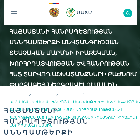
ԲՈԼՈՐ
ՀԱՅԱՍՏԱՆԻ ՀԱՆՐԱՊԵՏՈՒԹՅԱՆ
ԲԱԺԻՆՆԵՐԸ
ՍՆՆԴԱՄԹԵՐՔԻ ԱՆՎՏԱՆԳՈՒԹՅԱՆ
ՏԵՍՉԱԿԱՆ ՄԱՐՄՆԻ ԻՐԱԶԵԿՄԱՆ,
ԽՈՐՀՐԴԱՏՎՈՒԹՅԱՆ ԵՎ ՀԱՆՐՈՒԹՅԱՆ
ՀԵՏ ՏԱՐՎՈՂ ԱՇԽԱՏԱՆՔՆԵՐԻ ԲԱԺՆՈՒՄ
ՓՈՐՁԱԳԵՏ ՆԵՐԳՐԱՎԵԼՈՒ ՄԱՍԻՆ
ГЛАВНАЯ
ВАКАНСИИ
ЭКСПЕРТЫ
ՀԱՅԱՍՏԱՆԻ ՀԱՆՐԱՊԵՏՈՒԹՅԱՆ ՍՆՆԴԱՄԹԵՐՔԻ ԱՆՎՏԱՆԳՈՒԹՅԱՆ
ՀԱՅԱՍՏԱՆԻ
ՏԵՍՉԱԿԱՆ ՄԱՐՄՆԻ ԻՐԱԶԵԿՄԱՆ, ԽՈՐՀՐԴԱՏՎՈՒԹՅԱՆ ԵՎ
ՀԱՆՐՈՒԹՅԱՆ ՀԵՏ ՏԱՐՎՈՂ ԱՇԽԱՏԱՆՔՆԵՐԻ ԲԱԺՆՈՒՄ ՓՈՐՁԱԳԵՏ
ՀԱՆՐԱՊԵՏՈՒԹՅԱՆ
ՆԵՐԳՐԱՎԵԼՈՒ ՄԱՍԻՆ
ՍՆՆԴԱՄԹԵՐՔԻ