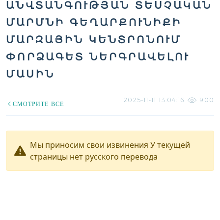
ԱՆՎՏԱՆԳՈՒԹՅԱՆ ՏԵՍՉԱԿԱՆ
ՄԱՐՄՆԻ ԳԵՂԱՐՔՈՒՆԻՔԻ
ՄԱՐԶԱՅԻՆ ԿԵՆՏՐՈՆՈՒՄ
ՓՈՐՁԱԳԵՏ ՆԵՐԳՐԱՎԵԼՈՒ
ՄԱՍԻՆ
2025-11-11 13:04:16
900
СМОТРИТЕ ВСЕ
Мы приносим свои извинения У текущей
страницы нет русского перевода