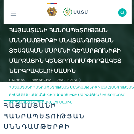
ԲՈԼՈՐ
ՀԱՅԱՍՏԱՆԻ ՀԱՆՐԱՊԵՏՈՒԹՅԱՆ
ԲԱԺԻՆՆԵՐԸ
ՍՆՆԴԱՄԹԵՐՔԻ ԱՆՎՏԱՆԳՈՒԹՅԱՆ
ՏԵՍՉԱԿԱՆ ՄԱՐՄՆԻ ԳԵՂԱՐՔՈՒՆԻՔԻ
ՄԱՐԶԱՅԻՆ ԿԵՆՏՐՈՆՈՒՄ ՓՈՐՁԱԳԵՏ
ՆԵՐԳՐԱՎԵԼՈՒ ՄԱՍԻՆ
ГЛАВНАЯ
ВАКАНСИИ
ЭКСПЕРТЫ
ՀԱՅԱՍՏԱՆԻ ՀԱՆՐԱՊԵՏՈՒԹՅԱՆ ՍՆՆԴԱՄԹԵՐՔԻ ԱՆՎՏԱՆԳՈՒԹՅԱՆ
ՏԵՍՉԱԿԱՆ ՄԱՐՄՆԻ ԳԵՂԱՐՔՈՒՆԻՔԻ ՄԱՐԶԱՅԻՆ ԿԵՆՏՐՈՆՈՒՄ
ՓՈՐՁԱԳԵՏ ՆԵՐԳՐԱՎԵԼՈՒ ՄԱՍԻՆ
ՀԱՅԱՍՏԱՆԻ
ՀԱՆՐԱՊԵՏՈՒԹՅԱՆ
ՍՆՆԴԱՄԹԵՐՔԻ