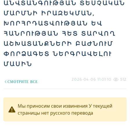
ԱՆՎՏԱՆԳՈՒԹՅԱՆ ՏԵՍՉԱԿԱՆ
ՄԱՐՄՆԻ ԻՐԱԶԵԿՄԱՆ,
ԽՈՐՀՐԴԱՏՎՈՒԹՅԱՆ ԵՎ
ՀԱՆՐՈՒԹՅԱՆ ՀԵՏ ՏԱՐՎՈՂ
ԱՇԽԱՏԱՆՔՆԵՐԻ ԲԱԺՆՈՒՄ
ՓՈՐՁԱԳԵՏ ՆԵՐԳՐԱՎԵԼՈՒ
ՄԱՍԻՆ
2026-04-06 11:01:10
512
СМОТРИТЕ ВСЕ
Мы приносим свои извинения У текущей
страницы нет русского перевода