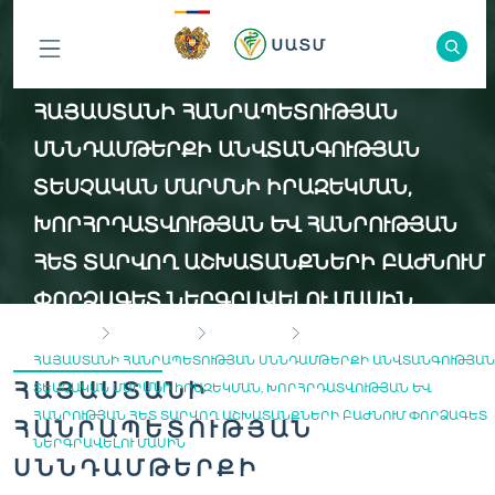
ԲՈԼՈՐ
ՀԱՅԱՍՏԱՆԻ ՀԱՆՐԱՊԵՏՈՒԹՅԱՆ
ԲԱԺԻՆՆԵՐԸ
ՍՆՆԴԱՄԹԵՐՔԻ ԱՆՎՏԱՆԳՈՒԹՅԱՆ
ՏԵՍՉԱԿԱՆ ՄԱՐՄՆԻ ԻՐԱԶԵԿՄԱՆ,
ԽՈՐՀՐԴԱՏՎՈՒԹՅԱՆ ԵՎ ՀԱՆՐՈՒԹՅԱՆ
ՀԵՏ ՏԱՐՎՈՂ ԱՇԽԱՏԱՆՔՆԵՐԻ ԲԱԺՆՈՒՄ
ՓՈՐՁԱԳԵՏ ՆԵՐԳՐԱՎԵԼՈՒ ՄԱՍԻՆ
ГЛАВНАЯ
ВАКАНСИИ
ЭКСПЕРТЫ
ՀԱՅԱՍՏԱՆԻ ՀԱՆՐԱՊԵՏՈՒԹՅԱՆ ՍՆՆԴԱՄԹԵՐՔԻ ԱՆՎՏԱՆԳՈՒԹՅԱՆ
ՀԱՅԱՍՏԱՆԻ
ՏԵՍՉԱԿԱՆ ՄԱՐՄՆԻ ԻՐԱԶԵԿՄԱՆ, ԽՈՐՀՐԴԱՏՎՈՒԹՅԱՆ ԵՎ
ՀԱՆՐՈՒԹՅԱՆ ՀԵՏ ՏԱՐՎՈՂ ԱՇԽԱՏԱՆՔՆԵՐԻ ԲԱԺՆՈՒՄ ՓՈՐՁԱԳԵՏ
ՀԱՆՐԱՊԵՏՈՒԹՅԱՆ
ՆԵՐԳՐԱՎԵԼՈՒ ՄԱՍԻՆ
ՍՆՆԴԱՄԹԵՐՔԻ