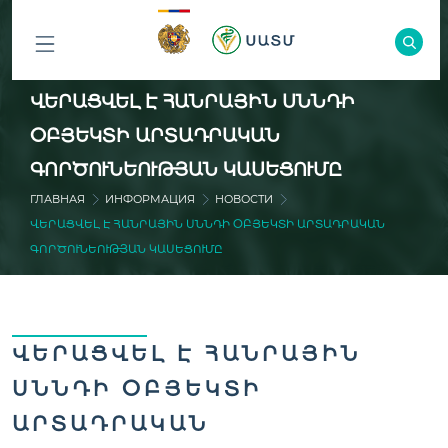
ԲՈԼՈՐ
ՎԵՐԱՑՎԵԼ Է ՀԱՆՐԱՅԻՆ ՍՆՆԴԻ
ԲԱԺԻՆՆԵՐԸ
ՕԲՅԵԿՏԻ ԱՐՏԱԴՐԱԿԱՆ
ԳՈՐԾՈՒՆԵՈՒԹՅԱՆ ԿԱՍԵՑՈՒՄԸ
ГЛАВНАЯ
ИНФОРМАЦИЯ
НОВОСТИ
ՎԵՐԱՑՎԵԼ Է ՀԱՆՐԱՅԻՆ ՍՆՆԴԻ ՕԲՅԵԿՏԻ ԱՐՏԱԴՐԱԿԱՆ
ԳՈՐԾՈՒՆԵՈՒԹՅԱՆ ԿԱՍԵՑՈՒՄԸ
ՎԵՐԱՑՎԵԼ Է ՀԱՆՐԱՅԻՆ
ՍՆՆԴԻ ՕԲՅԵԿՏԻ
ԱՐՏԱԴՐԱԿԱՆ