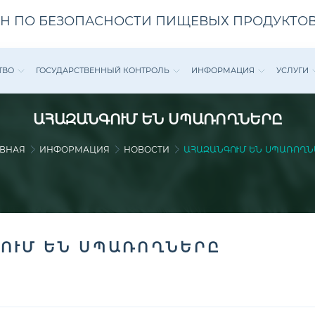
Н ПО БЕЗОПАСНОСТИ ПИЩЕВЫХ ПРОДУКТОВ
ТВО
ГОСУДАРСТВЕННЫЙ КОНТРОЛЬ
ИНФОРМАЦИЯ
УСЛУГИ
ԱՀԱԶԱՆԳՈՒՄ ԵՆ ՍՊԱՌՈՂՆԵՐԸ
АВНАЯ
ИНФОРМАЦИЯ
НОВОСТИ
ԱՀԱԶԱՆԳՈՒՄ ԵՆ ՍՊԱՌՈՂՆ
ՈՒՄ ԵՆ ՍՊԱՌՈՂՆԵՐԸ