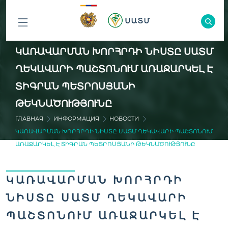
ԲՈԼՈՐ
ԿԱՌԱՎԱՐՄԱՆ ԽՈՐՀՐԴԻ ՆԻՍՏԸ ՍԱՏՄ
ԲԱԺԻՆՆԵՐԸ
ՂԵԿԱՎԱՐԻ ՊԱՇՏՈՆՈՒՄ ԱՌԱՋԱՐԿԵԼ Է
ՏԻԳՐԱՆ ՊԵՏՐՈՍՅԱՆԻ
ԹԵԿՆԱԾՈՒԹՅՈՒՆԸ
ГЛАВНАЯ
ИНФОРМАЦИЯ
НОВОСТИ
ԿԱՌԱՎԱՐՄԱՆ ԽՈՐՀՐԴԻ ՆԻՍՏԸ ՍԱՏՄ ՂԵԿԱՎԱՐԻ ՊԱՇՏՈՆՈՒՄ
ԱՌԱՋԱՐԿԵԼ Է ՏԻԳՐԱՆ ՊԵՏՐՈՍՅԱՆԻ ԹԵԿՆԱԾՈՒԹՅՈՒՆԸ
ԿԱՌԱՎԱՐՄԱՆ ԽՈՐՀՐԴԻ
ՆԻՍՏԸ ՍԱՏՄ ՂԵԿԱՎԱՐԻ
ՊԱՇՏՈՆՈՒՄ ԱՌԱՋԱՐԿԵԼ Է