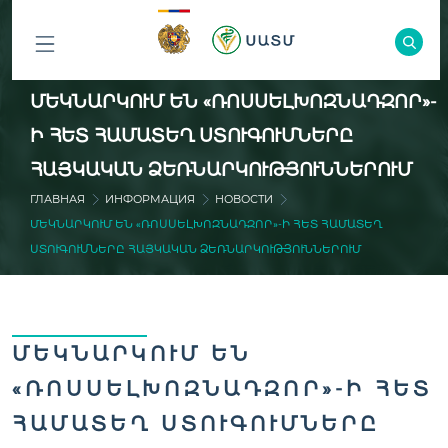
ԲՈԼՈՐ
ՄԵԿՆԱՐԿՈՒՄ ԵՆ «ՌՈՍՍԵԼԽՈԶՆԱԴԶՈՐ»-
ԲԱԺԻՆՆԵՐԸ
Ի ՀԵՏ ՀԱՄԱՏԵՂ ՍՏՈՒԳՈՒՄՆԵՐԸ
ՀԱՅԿԱԿԱՆ ՁԵՌՆԱՐԿՈՒԹՅՈՒՆՆԵՐՈՒՄ
ГЛАВНАЯ
ИНФОРМАЦИЯ
НОВОСТИ
ՄԵԿՆԱՐԿՈՒՄ ԵՆ «ՌՈՍՍԵԼԽՈԶՆԱԴԶՈՐ»-Ի ՀԵՏ ՀԱՄԱՏԵՂ
ՍՏՈՒԳՈՒՄՆԵՐԸ ՀԱՅԿԱԿԱՆ ՁԵՌՆԱՐԿՈՒԹՅՈՒՆՆԵՐՈՒՄ
ՄԵԿՆԱՐԿՈՒՄ ԵՆ
«ՌՈՍՍԵԼԽՈԶՆԱԴԶՈՐ»-Ի ՀԵՏ
ՀԱՄԱՏԵՂ ՍՏՈՒԳՈՒՄՆԵՐԸ