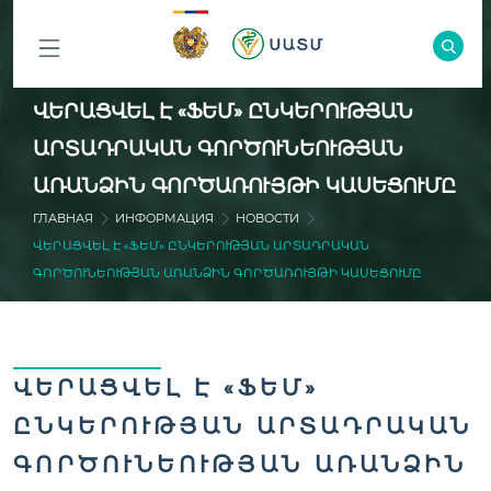
ԲՈԼՈՐ
ՎԵՐԱՑՎԵԼ Է «ՖԵՄ» ԸՆԿԵՐՈՒԹՅԱՆ
ԲԱԺԻՆՆԵՐԸ
ԱՐՏԱԴՐԱԿԱՆ ԳՈՐԾՈՒՆԵՈՒԹՅԱՆ
ԱՌԱՆՁԻՆ ԳՈՐԾԱՌՈՒՅԹԻ ԿԱՍԵՑՈՒՄԸ
ГЛАВНАЯ
ИНФОРМАЦИЯ
НОВОСТИ
ՎԵՐԱՑՎԵԼ Է «ՖԵՄ» ԸՆԿԵՐՈՒԹՅԱՆ ԱՐՏԱԴՐԱԿԱՆ
ԳՈՐԾՈՒՆԵՈՒԹՅԱՆ ԱՌԱՆՁԻՆ ԳՈՐԾԱՌՈՒՅԹԻ ԿԱՍԵՑՈՒՄԸ
ՎԵՐԱՑՎԵԼ Է «ՖԵՄ»
ԸՆԿԵՐՈՒԹՅԱՆ ԱՐՏԱԴՐԱԿԱՆ
ԳՈՐԾՈՒՆԵՈՒԹՅԱՆ ԱՌԱՆՁԻՆ