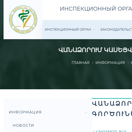
ИНСПЕКЦИОННЫЙ ОРГА
ИНСПЕКЦИОННЫЙ ОРГАН
ЗАКОНОДАТЕ­ЛЬС
ՎԱՆԱՁՈՐՈՒՄ ԿԱՍԵՑՎ
ГЛАВНАЯ
ИНФОРМАЦИЯ
ՎԱՆԱՁՈՐ
ИНФОРМАЦИЯ
ԳՈՐԾՈՒՆ
НОВОСТИ
СМОТРИТЕ ВСЕ