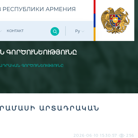
 РЕСПУБЛИКИ АРМЕНИЯ
КОНТАКТ
Ру
Ն ԳՈՐԾՈՒՆԵՈՒԹՅՈՒՆԸ
ԱԴՐԱԿԱՆ ԳՈՐԾՈՒՆԵՈՒԹՅՈՒՆԸ
ԴՐԱՄԱՍԻ ԱՐՏԱԴՐԱԿԱՆ
2026-06-10 15:30:57
256