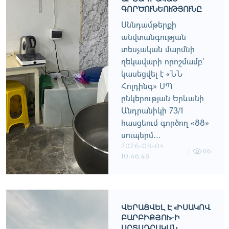
ԳՈՐԾՈՒՆԵՈՒԹՅՈՒՆԸ
Սննդամթերքի
անվտանգության
տեսչական մարմնի
ղեկավարի որոշմամբ՝
կասեցվել է «ՆՆ
Հոլդինգ» ՍՊ
ընկերության Երևանի
Անդրանիկի 73/1
հասցեում գործող «88»
սուպերմ...
2026-08-04
86
10:46:48
ՎԵՐԱՑՎԵԼ Է «ԻՍԱԿՈՎ
ԲԱՐԲԻՔՅՈՒ»-Ի
ԱՐՏԱԴՐԱԿԱՆ