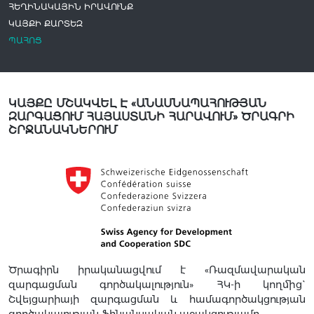
ՀԵՂԻՆԱԿԱՅԻՆ ԻՐԱՎՈՒՆՔ
ԿԱՅՔԻ ՔԱՐՏԵԶ
ՊԱՀՈՑ
ԿԱՅՔԸ ՄՇԱԿՎԵԼ Է «ԱՆԱՍՆԱՊԱՀՈՒԹՅԱՆ
ԶԱՐԳԱՑՈՒՄ ՀԱՅԱՍՏԱՆԻ ՀԱՐԱՎՈՒՄ» ԾՐԱԳՐԻ
ՇՐՋԱՆԱԿՆԵՐՈՒՄ
Ծրագիրն իրականացվում է «Ռազմավարական
զարգացման գործակալություն» ՀԿ-ի կողմից`
Շվեյցարիայի զարգացման և համագործակցության