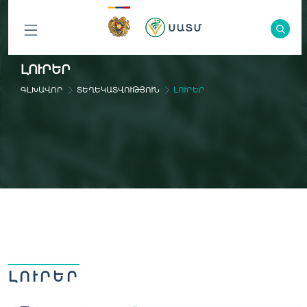
ԲՈԼՈՐ
ԼՈՒՐԵՐ
ԲԱԺԻՆՆԵՐԸ
ԳԼԽԱՎՈՐ
ՏԵՂԵԿԱՏՎՈՒԹՅՈՒՆ
ԼՈՒՐԵՐ
ԼՈՒՐԵՐ