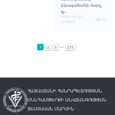
(Արագածոտնի մարզ,
գյ...
2026-08-03
110
12:20:30
2
3
215
1
ՀԱՅԱՍՏԱՆԻ ՀԱՆՐԱՊԵՏՈՒԹՅԱՆ
ՍՆՆԴԱՄԹԵՐՔԻ ԱՆՎՏԱՆԳՈՒԹՅԱՆ
ՏԵՍՉԱԿԱՆ ՄԱՐՄԻՆ