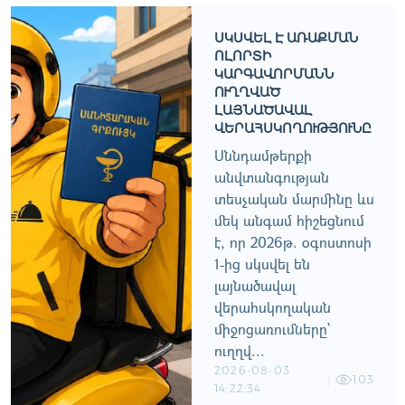
ՍԿՍՎԵԼ Է ԱՌԱՔՄԱՆ
ՈԼՈՐՏԻ
ԿԱՐԳԱՎՈՐՄԱՆՆ
ՈՒՂՂՎԱԾ
ԼԱՅՆԱԾԱՎԱԼ
ՎԵՐԱՀՍԿՈՂՈՒԹՅՈՒՆԸ
Սննդամթերքի
անվտանգության
տեսչական մարմինը ևս
մեկ անգամ հիշեցնում
է, որ 2026թ. օգոստոսի
1-ից սկսվել են
լայնածավալ
վերահսկողական
միջոցառումները՝
ուղղվ...
2026-08-03
103
14:22:34