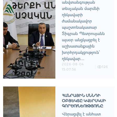
անվտանգության
տեսչական մարմնի
ղեկավարի
ժամանակավոր
պաշտոնակատար
Տիգրան Պետրոսյանն
այսօր անցկացրել է
աշխատանքային
խորհրդակցություն՝
ղեկավար...
2026-08-04
126
15:07:56
ՀԱՆՐԱՅԻՆ ՍՆՆԴԻ
ՕԲՅԵԿՏԸ ԿՎԵՐՍԿՍԻ
ԳՈՐԾՈՒՆԵՈՒԹՅՈՒՆԸ
Վերացվել է անհատ