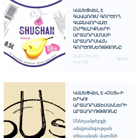
ԿԱՍԵՑՎԵԼ Է
ԳԱՎԱՌՈՒՄ ԳՈՐԾՈՂ
ԳԱԶԱՎՈՐՎԱԾ
ԸՄՊԵԼԻՔՆԵՐԻ
ԱՐՏԱԴՐԱՄԱՍԻ
ԱՐՏԱԴՐԱԿԱՆ
ԳՈՐԾՈՒՆԵՈՒԹՅՈՒՆԸ
2026-08-05
75
14:41:48
ԿԱՍԵՑՎԵԼ Է «ՕՍՏ»-Ի
ԵՐԿՈՒ
ԱՐՏԱԴՐԱՏԵՍԱԿՆԵՐԻ
ԱՐՏԱԴՐՈՒԹՅՈՒՆԸ
Սննդամթերքի
անվտանգության
տեսչական մարմնի