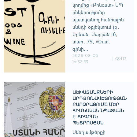
կողմից «Բոնօստ» ՍՊ
ընկերությունը
պատկանող հանրային
սննդի օբյեկտում (ք․
Երևան, Սարյան 16,
տար․ 79, «Օստ.
գինի...
2026-08-05
113
14:32:53
ԱՇԽԱՏԱՆՔՆԵՐԻ
ԱՐԴՅՈՒՆԱՎԵՏՈՒԹՅԱՆ
ԲԱՐՁՐԱՑՈՒՄԸ ՄԵՐ
ՀԻՄՆԱԿԱՆ ՆՊԱՏԱԿՆ
Է. ՏԻԳՐԱՆ
ՊԵՏՐՈՍՅԱՆ
Սննդամթերքի