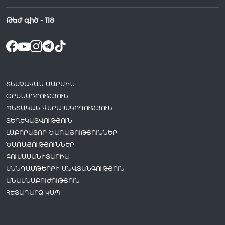
Թեժ գիծ -
118
ՏԵՍՉԱԿԱՆ ՄԱՐՄԻՆ
ՕՐԵՆՍԴՐՈՒԹՅՈՒՆ
ՊԵՏԱԿԱՆ ՎԵՐԱՀՍԿՈՂՈՒԹՅՈՒՆ
ՏԵՂԵԿԱՏՎՈՒԹՅՈՒՆ
ԼԱԲՈՐԱՏՈՐ ԾԱՌԱՅՈՒԹՅՈՒՆՆԵՐ
ԾԱՌԱՅՈՒԹՅՈՒՆՆԵՐ
ԲՈՒՍԱՍԱՆԻՏԱՐԻԱ
ՍՆՆԴԱՄԹԵՐՔԻ ԱՆՎՏԱՆԳՈՒԹՅՈՒՆ
ԱՆԱՍՆԱԲՈՒԺՈՒԹՅՈՒՆ
ՀԵՏԱԴԱՐՁ ԿԱՊ