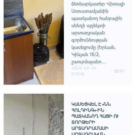
ձեռնարկատեր Վիտալի
Առուստամյանին
պատկանող հանրային
սննդի օբյեկտի
արտադրական
գործունեության
կասեցումը (Երևան,
Կիևյան 16/2,
շաուրմայանո...
2026-08-04
97
11:15:16
ԿԱՍԵՑՎԵԼ Է «ՆՆ
ՀՈԼԴԻՆԳ»-ԻՆ
ՊԱՏԿԱՆՈՂ ՀԱՑԻ ՈՒ
ՏՈՐԹԵՐԻ
ԱՐՏԱԴՐԱՄԱՍԻ
ԱՐՏԱԴՐԱԿԱՆ