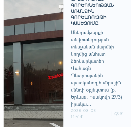
ԳՈՐԾՈՒՆԵՈՒԹՅԱՆ
ԱՌԱՆՁԻՆ
ԳՈՐԾԱՌՈՒՅԹԻ
ԿԱՍԵՑՈՒՄԸ
Սննդամթերքի
անվտանգության
տեսչական մարմնի
կողմից անհատ
ձեռնարկատեր
Վահագն
Պետրոսյանին
պատկանող հանրային
սննդի օբյեկտում (ք․
Երևան, Իսակովի 27/3)
իրակա...
2026-08-03
91
14:41:11