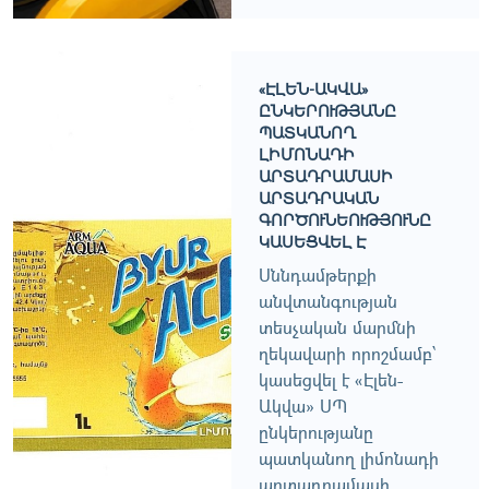
«ԷԼԵՆ-ԱԿՎԱ»
ԸՆԿԵՐՈՒԹՅԱՆԸ
ՊԱՏԿԱՆՈՂ
ԼԻՄՈՆԱԴԻ
ԱՐՏԱԴՐԱՄԱՍԻ
ԱՐՏԱԴՐԱԿԱՆ
ԳՈՐԾՈՒՆԵՈՒԹՅՈՒՆԸ
ԿԱՍԵՑՎԵԼ Է
Սննդամթերքի
անվտանգության
տեսչական մարմնի
ղեկավարի որոշմամբ՝
կասեցվել է «Էլեն-
Ակվա» ՍՊ
ընկերությանը
պատկանող լիմոնադի
արտադրամասի