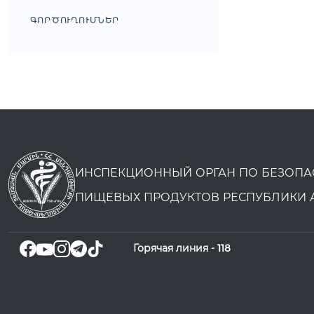
ԳՈՐԾՈՒՂՈՒՄՆԵՐ
ИНСПЕКЦИОННЫЙ ОРГАН ПО БЕЗОПА
ПИЩЕВЫХ ПРОДУКТОВ РЕСПУБЛИКИ 
Горячая линия -
118