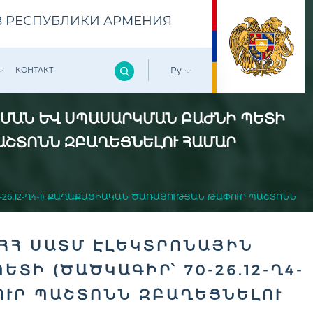
 РЕСПУБЛИКИ АРМЕНИЯ
КОНТАКТ
Ру
ՄԱՆ ԵՒ ՍՊԱՍԱՐԿՄԱՆ ԲԱԺՆԻ ՊԵՏԻ (
ԱՇՏՈՆՆ ԶԲԱՂԵՑՆԵԼՈՒ ՀԱՄԱՐ
6.12-Ղ4-1) ՔԱՂԱՔԱՑԻԱԿԱՆ ԾԱՌԱՅՈՒԹՅԱՆ ԹԱՓՈՒՐ ՊԱՇՏՈՆՆ Զ
ՀՀ ՍԱՏՄ ԷԼԵԿՏՐՈՆԱՅԻՆ
Ի (ԾԱԾԿԱԳԻՐ՝ 70-26.12-Ղ4-1
Ր ՊԱՇՏՈՆՆ ԶԲԱՂԵՑՆԵԼՈՒ Հ