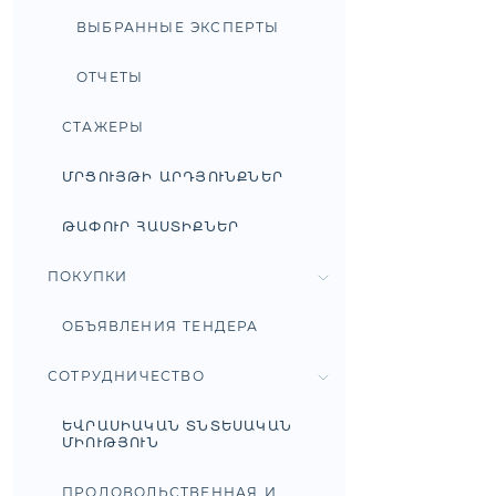
ВЫБРАННЫЕ ЭКСПЕРТЫ
ОТЧЕТЫ
СТАЖЕРЫ
ՄՐՑՈՒՅԹԻ ԱՐԴՅՈՒՆՔՆԵՐ
ԹԱՓՈՒՐ ՀԱՍՏԻՔՆԵՐ
ПОКУПКИ
ОБЪЯВЛЕНИЯ ТЕНДЕРА
СОТРУДНИЧЕСТВО
ԵՎՐԱՍԻԱԿԱՆ ՏՆՏԵՍԱԿԱՆ
ՄԻՈՒԹՅՈՒՆ
ПРОДОВОЛЬСТВЕННАЯ И