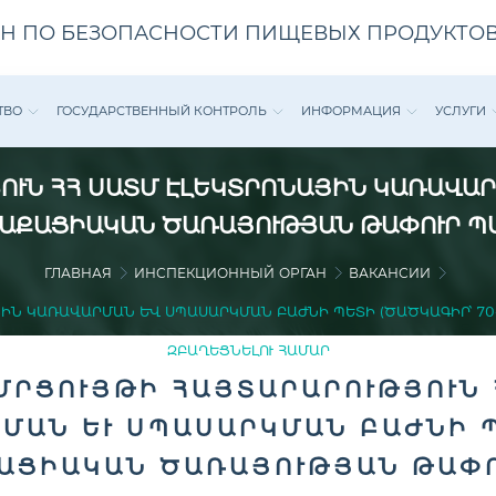
Н ПО БЕЗОПАСНОСТИ ПИЩЕВЫХ ПРОДУКТОВ
ТВО
ГОСУДАРСТВЕННЫЙ КОНТРОЛЬ
ИНФОРМАЦИЯ
УСЛУГИ
ՒՆ ՀՀ ՍԱՏՄ ԷԼԵԿՏՐՈՆԱՅԻՆ ԿԱՌԱՎԱՐ
 ՔԱՂԱՔԱՑԻԱԿԱՆ ԾԱՌԱՅՈՒԹՅԱՆ ԹԱՓՈՒՐ Պ
ГЛАВНАЯ
ИНСПЕКЦИОННЫЙ ОРГАН
ВАКАНСИИ
Ն ԿԱՌԱՎԱՐՄԱՆ ԵՒ ՍՊԱՍԱՐԿՄԱՆ ԲԱԺՆԻ ՊԵՏԻ (ԾԱԾԿԱԳԻՐ՝ 70-2
ԲԱՂԵՑՆԵԼՈՒ ՀԱՄԱՐ
ՄՐՑՈՒՅԹԻ ՀԱՅՏԱՐԱՐՈՒԹՅՈՒՆ 
ԱՆ ԵՒ ՍՊԱՍԱՐԿՄԱՆ ԲԱԺՆԻ ՊԵՏ
ԱՑԻԱԿԱՆ ԾԱՌԱՅՈՒԹՅԱՆ ԹԱՓՈՒ