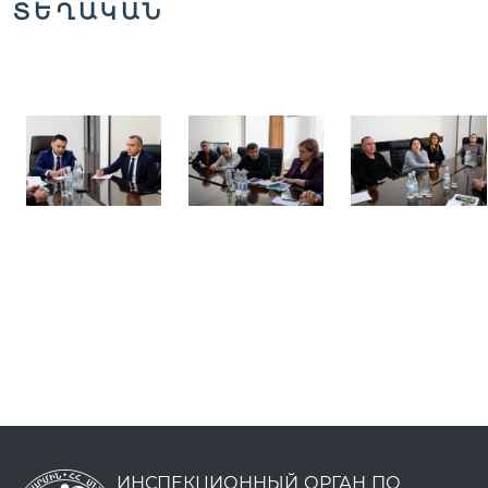
ՏԵՂԱԿԱՆ
ИНСПЕКЦИОННЫЙ ОРГАН ПО