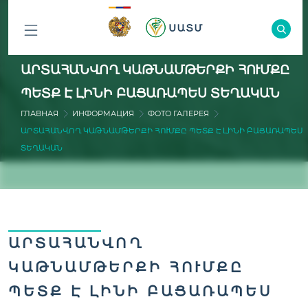
ԲՈԼՈՐ
ԱՐՏԱՀԱՆՎՈՂ ԿԱԹՆԱՄԹԵՐՔԻ ՀՈՒՄՔԸ
ԲԱԺԻՆՆԵՐԸ
ՊԵՏՔ Է ԼԻՆԻ ԲԱՑԱՌԱՊԵՍ ՏԵՂԱԿԱՆ
ГЛАВНАЯ
ИНФОРМАЦИЯ
ФОТО ГАЛЕРЕЯ
ԱՐՏԱՀԱՆՎՈՂ ԿԱԹՆԱՄԹԵՐՔԻ ՀՈՒՄՔԸ ՊԵՏՔ Է ԼԻՆԻ ԲԱՑԱՌԱՊԵՍ
ՏԵՂԱԿԱՆ
ԱՐՏԱՀԱՆՎՈՂ
ԿԱԹՆԱՄԹԵՐՔԻ ՀՈՒՄՔԸ
ՊԵՏՔ Է ԼԻՆԻ ԲԱՑԱՌԱՊԵՍ