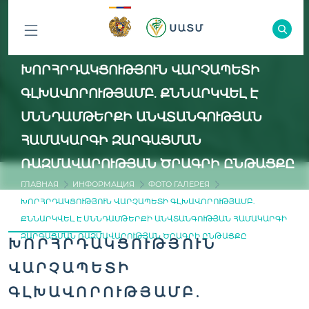
ԲՈԼՈՐ
ԽՈՐՀՐԴԱԿՑՈՒԹՅՈՒՆ ՎԱՐՉԱՊԵՏԻ
ԲԱԺԻՆՆԵՐԸ
ԳԼԽԱՎՈՐՈՒԹՅԱՄԲ. ՔՆՆԱՐԿՎԵԼ Է
ՍՆՆԴԱՄԹԵՐՔԻ ԱՆՎՏԱՆԳՈՒԹՅԱՆ
ՀԱՄԱԿԱՐԳԻ ԶԱՐԳԱՑՄԱՆ
ՌԱԶՄԱՎԱՐՈՒԹՅԱՆ ԾՐԱԳՐԻ ԸՆԹԱՑՔԸ
ГЛАВНАЯ
ИНФОРМАЦИЯ
ФОТО ГАЛЕРЕЯ
ԽՈՐՀՐԴԱԿՑՈՒԹՅՈՒՆ ՎԱՐՉԱՊԵՏԻ ԳԼԽԱՎՈՐՈՒԹՅԱՄԲ.
ՔՆՆԱՐԿՎԵԼ Է ՍՆՆԴԱՄԹԵՐՔԻ ԱՆՎՏԱՆԳՈՒԹՅԱՆ ՀԱՄԱԿԱՐԳԻ
ԶԱՐԳԱՑՄԱՆ ՌԱԶՄԱՎԱՐՈՒԹՅԱՆ ԾՐԱԳՐԻ ԸՆԹԱՑՔԸ
ԽՈՐՀՐԴԱԿՑՈՒԹՅՈՒՆ
ՎԱՐՉԱՊԵՏԻ
ԳԼԽԱՎՈՐՈՒԹՅԱՄԲ.