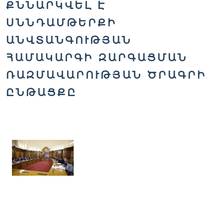
ՔՆՆԱՐԿՎԵԼ Է
ՍՆՆԴԱՄԹԵՐՔԻ
ԱՆՎՏԱՆԳՈՒԹՅԱՆ
ՀԱՄԱԿԱՐԳԻ ԶԱՐԳԱՑՄԱՆ
ՌԱԶՄԱՎԱՐՈՒԹՅԱՆ ԾՐԱԳՐԻ
ԸՆԹԱՑՔԸ