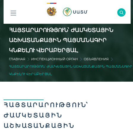
ԲՈԼՈՐ
ՀԱՅՏԱՐԱՐՈՒԹՅՈՒՆ՝ ԺԱՄԿԵՏԱՅԻՆ
ԲԱԺԻՆՆԵՐԸ
ԱՇԽԱՏԱՆՔԱՅԻՆ ՊԱՅՄԱՆԱԳԻՐ
ԿՆՔԵԼՈՒ ՎԵՐԱԲԵՐՅԱԼ
ГЛАВНАЯ
ИНСПЕКЦИОННЫЙ ОРГАН
ОБЪЯВЛЕНИЯ
ՀԱՅՏԱՐԱՐՈՒԹՅՈՒՆ՝ ԺԱՄԿԵՏԱՅԻՆ ԱՇԽԱՏԱՆՔԱՅԻՆ ՊԱՅՄԱՆԱԳԻՐ
ԿՆՔԵԼՈՒ ՎԵՐԱԲԵՐՅԱԼ
ՀԱՅՏԱՐԱՐՈՒԹՅՈՒՆ՝
ԺԱՄԿԵՏԱՅԻՆ
ԱՇԽԱՏԱՆՔԱՅԻՆ