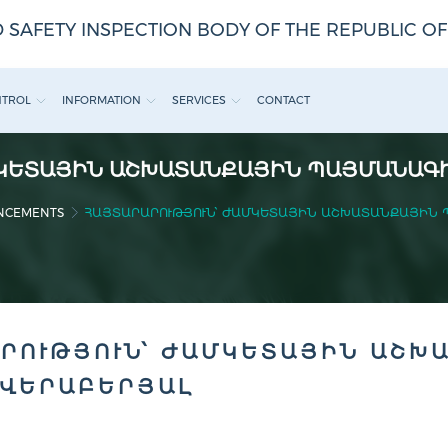
 SAFETY INSPECTION BODY OF THE REPUBLIC O
NTROL
INFORMATION
SERVICES
CONTACT
ՄԿԵՏԱՅԻՆ ԱՇԽԱՏԱՆՔԱՅԻՆ ՊԱՅՄԱՆԱԳԻ
NCEMENTS
ՀԱՅՏԱՐԱՐՈՒԹՅՈՒՆ՝ ԺԱՄԿԵՏԱՅԻՆ ԱՇԽԱՏԱՆՔԱՅԻՆ 
ՐՈՒԹՅՈՒՆ՝ ԺԱՄԿԵՏԱՅԻՆ ԱՇԽ
 ՎԵՐԱԲԵՐՅԱԼ