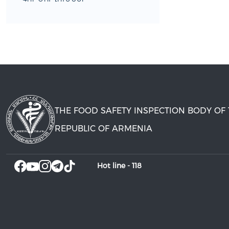
THE FOOD SAFETY INSPECTION BODY OF
REPUBLIC OF ARMENIA
Hot line -
118