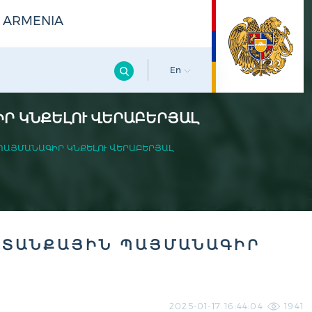
F ARMENIA
En
Ր ԿՆՔԵԼՈՒ ՎԵՐԱԲԵՐՅԱԼ
ՊԱՅՄԱՆԱԳԻՐ ԿՆՔԵԼՈՒ ՎԵՐԱԲԵՐՅԱԼ
ԱՏԱՆՔԱՅԻՆ ՊԱՅՄԱՆԱԳԻՐ
2025-01-17 16:44:04
1941