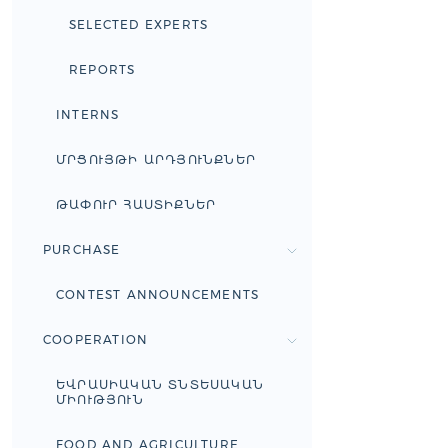
SELECTED EXPERTS
REPORTS
INTERNS
ՄՐՑՈՒՅԹԻ ԱՐԴՅՈՒՆՔՆԵՐ
ԹԱՓՈՒՐ ՀԱՍՏԻՔՆԵՐ
PURCHASE
CONTEST ANNOUNCEMENTS
COOPERATION
ԵՎՐԱՍԻԱԿԱՆ ՏՆՏԵՍԱԿԱՆ
ՄԻՈՒԹՅՈՒՆ
FOOD AND AGRICULTURE