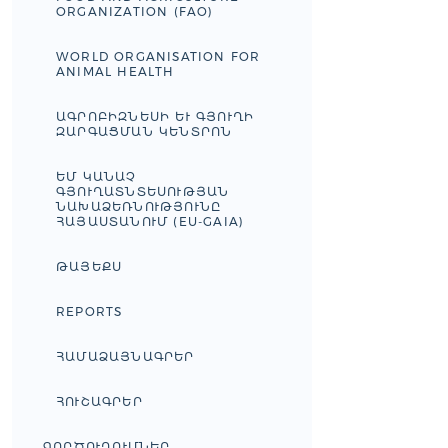
ORGANIZATION (FAO)
WORLD ORGANISATION FOR
ANIMAL HEALTH
ԱԳՐՈԲԻԶՆԵՍԻ ԵՒ ԳՅՈՒՂԻ Զ
ԱՐԳԱՑՄԱՆ ԿԵՆՏՐՈՆ
ԵՄ ԿԱՆԱՉ
ԳՅՈՒՂԱՏՆՏԵՍՈՒԹՅԱՆ
ՆԱԽԱՁԵՌՆՈՒԹՅՈՒՆԸ
ՀԱՅԱՍՏԱՆՈՒՄ (EU-GAIA)
ԹԱՅԵՔՍ
REPORTS
ՀԱՄԱՁԱՅՆԱԳՐԵՐ
ՀՈՒՇԱԳՐԵՐ
ԳՈՐԾՈՒՂՈՒՄՆԵՐ