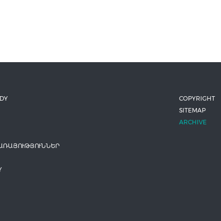
ODY
COPYRIGHT
SITEMAP
ARCHIVE
ԱՌԱՅՈՒԹՅՈՒՆՆԵՐ
Y