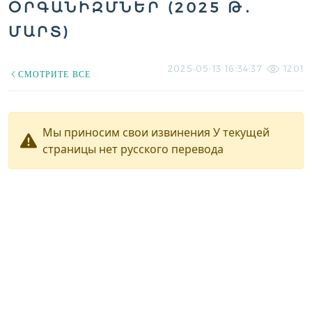
ՕՐԳԱՆԻԶՄՆԵՐ (2025 Թ․
ՄԱՐՏ)
2025-05-13 16:34:37
1201
СМОТРИТЕ ВСЕ
Мы приносим свои извинения У текущей
страницы нет русского перевода