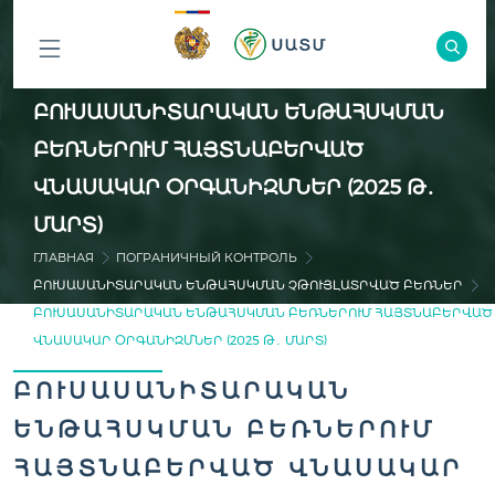
ԲՈԼՈՐ
ԲՈՒՍԱՍԱՆԻՏԱՐԱԿԱՆ ԵՆԹԱՀՍԿՄԱՆ
ԲԱԺԻՆՆԵՐԸ
ԲԵՌՆԵՐՈՒՄ ՀԱՅՏՆԱԲԵՐՎԱԾ
ՎՆԱՍԱԿԱՐ ՕՐԳԱՆԻԶՄՆԵՐ (2025 Թ․
ՄԱՐՏ)
ГЛАВНАЯ
ПОГРАНИЧНЫЙ КОНТРОЛЬ
ԲՈՒՍԱՍԱՆԻՏԱՐԱԿԱՆ ԵՆԹԱՀՍԿՄԱՆ ՉԹՈՒՅԼԱՏՐՎԱԾ ԲԵՌՆԵՐ
ԲՈՒՍԱՍԱՆԻՏԱՐԱԿԱՆ ԵՆԹԱՀՍԿՄԱՆ ԲԵՌՆԵՐՈՒՄ ՀԱՅՏՆԱԲԵՐՎԱԾ
ՎՆԱՍԱԿԱՐ ՕՐԳԱՆԻԶՄՆԵՐ (2025 Թ․ ՄԱՐՏ)
ԲՈՒՍԱՍԱՆԻՏԱՐԱԿԱՆ
ԵՆԹԱՀՍԿՄԱՆ ԲԵՌՆԵՐՈՒՄ
ՀԱՅՏՆԱԲԵՐՎԱԾ ՎՆԱՍԱԿԱՐ