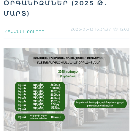
ՕՐԳԱՆԻԶՄՆԵՐ (2025 Թ․
ՄԱՐՏ)
2025-05-13 16:34:37
1203
ՏԵՍՆԵԼ ԲՈԼՈՐԸ