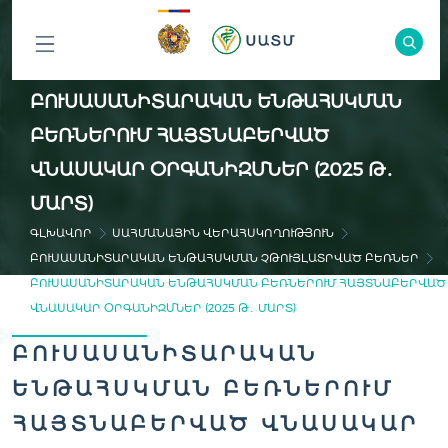
ԲՈԼՈՐ
ԲՈՒՍԱՍԱՆԻՏԱՐԱԿԱՆ ԵՆԹԱՀՍԿՄԱՆ
ԲԱԺԻՆՆԵՐԸ
ԲԵՌՆԵՐՈՒՄ ՀԱՅՏՆԱԲԵՐՎԱԾ
ՎՆԱՍԱԿԱՐ ՕՐԳԱՆԻԶՄՆԵՐ (2025 Թ․
ՄԱՐՏ)
ԳԼԽԱՎՈՐ
ՍԱՀՄԱՆԱՅԻՆ ՎԵՐԱՀՍԿՈՂՈՒԹՅՈՒՆ
ԲՈՒՍԱՍԱՆԻՏԱՐԱԿԱՆ ԵՆԹԱՀՍԿՄԱՆ ՉԹՈՒՅԼԱՏՐՎԱԾ ԲԵՌՆԵՐ
ԲՈՒՍԱՍԱՆԻՏԱՐԱԿԱՆ ԵՆԹԱՀՍԿՄԱՆ ԲԵՌՆԵՐՈՒՄ ՀԱՅՏՆԱԲԵՐՎԱԾ
ՎՆԱՍԱԿԱՐ ՕՐԳԱՆԻԶՄՆԵՐ (2025 Թ․ ՄԱՐՏ)
ԲՈՒՍԱՍԱՆԻՏԱՐԱԿԱՆ
ԵՆԹԱՀՍԿՄԱՆ ԲԵՌՆԵՐՈՒՄ
ՀԱՅՏՆԱԲԵՐՎԱԾ ՎՆԱՍԱԿԱՐ