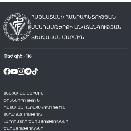
ՀԱՅԱՍՏԱՆԻ ՀԱՆՐԱՊԵՏՈՒԹՅԱՆ
ՍՆՆԴԱՄԹԵՐՔԻ ԱՆՎՏԱՆԳՈՒԹՅԱՆ
ՏԵՍՉԱԿԱՆ ՄԱՐՄԻՆ
Թեժ գիծ -
118
ՏԵՍՉԱԿԱՆ ՄԱՐՄԻՆ
ՕՐԵՆՍԴՐՈՒԹՅՈՒՆ
ՊԵՏԱԿԱՆ ՎԵՐԱՀՍԿՈՂՈՒԹՅՈՒՆ
ՏԵՂԵԿԱՏՎՈՒԹՅՈՒՆ
ԼԱԲՈՐԱՏՈՐ ԾԱՌԱՅՈՒԹՅՈՒՆՆԵՐ
ԾԱՌԱՅՈՒԹՅՈՒՆՆԵՐ