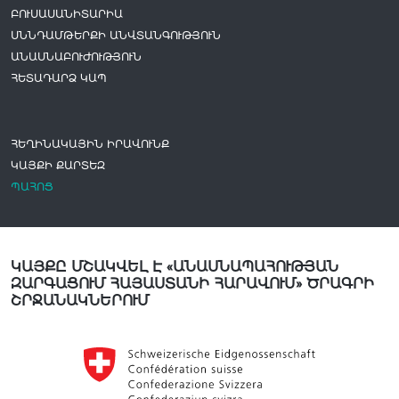
ԲՈՒՍԱՍԱՆԻՏԱՐԻԱ
ՍՆՆԴԱՄԹԵՐՔԻ ԱՆՎՏԱՆԳՈՒԹՅՈՒՆ
ԱՆԱՍՆԱԲՈՒԺՈՒԹՅՈՒՆ
ՀԵՏԱԴԱՐՁ ԿԱՊ
ՀԵՂԻՆԱԿԱՅԻՆ ԻՐԱՎՈՒՆՔ
ԿԱՅՔԻ ՔԱՐՏԵԶ
ՊԱՀՈՑ
ԿԱՅՔԸ ՄՇԱԿՎԵԼ Է «ԱՆԱՍՆԱՊԱՀՈՒԹՅԱՆ
ԶԱՐԳԱՑՈՒՄ ՀԱՅԱՍՏԱՆԻ ՀԱՐԱՎՈՒՄ» ԾՐԱԳՐԻ
ՇՐՋԱՆԱԿՆԵՐՈՒՄ