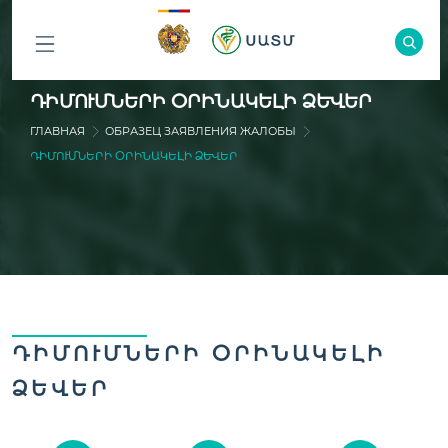
ԲՈԼՈՐ
ԴԻՄՈՒՄՆԵՐԻ ՕՐԻՆԱԿԵԼԻ ՁԵՎԵՐ
ԲԱԺԻՆՆԵՐԸ
ГЛАВНАЯ
ОБРАЗЕЦ ЗАЯВЛЕНИЯ ЖАЛОБЫ
ԴԻՄՈՒՄՆԵՐԻ ՕՐԻՆԱԿԵԼԻ ՁԵՎԵՐ
ԴԻՄՈՒՄՆԵՐԻ ՕՐԻՆԱԿԵԼԻ
ՁԵՎԵՐ