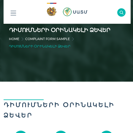
ԲՈԼՈՐ
ԴԻՄՈՒՄՆԵՐԻ ՕՐԻՆԱԿԵԼԻ ՁԵՎԵՐ
ԲԱԺԻՆՆԵՐԸ
HOME
COMPLAINT FORM SAMPLE
ԴԻՄՈՒՄՆԵՐԻ ՕՐԻՆԱԿԵԼԻ ՁԵՎԵՐ
ԴԻՄՈՒՄՆԵՐԻ ՕՐԻՆԱԿԵԼԻ
ՁԵՎԵՐ