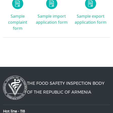
Sample
Sample import
Sample export
complaint
application form
application form
form
THE FOOD SAFETY INSPECTION BODY
OF THE REPUBLIC OF ARMENIA
Hot line -
118