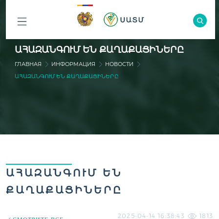
ԲՈԼՈՐ
ԱՀԱԶԱՆԳՈՒՄ ԵՆ ՔԱՂԱՔԱՑԻՆԵՐԸ
ԲԱԺԻՆՆԵՐԸ
ГЛАВНАЯ
ИНФОРМАЦИЯ
НОВОСТИ
ԱՀԱԶԱՆԳՈՒՄ ԵՆ ՔԱՂԱՔԱՑԻՆԵՐԸ
ԱՀԱԶԱՆԳՈՒՄ ԵՆ
ՔԱՂԱՔԱՑԻՆԵՐԸ
2025-04-14 16:38:43
1813