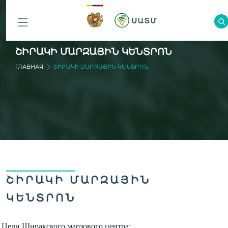
ԲՈԼՈՐ
ՇԻՐԱԿԻ ՄԱՐԶԱՅԻՆ ԿԵՆՏՐՈՆ
ԲԱԺԻՆՆԵՐԸ
ГЛАВНАЯ
ՇԻՐԱԿԻ ՄԱՐԶԱՅԻՆ ԿԵՆՏՐՈՆ
ՇԻՐԱԿԻ ՄԱՐԶԱՅԻՆ
ԿԵՆՏՐՈՆ
Цели Ширакского марзового центра: