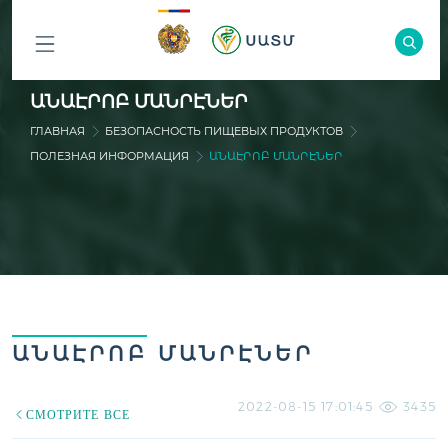
ԲՈԼՈՐ
ԱՆԱԷՐՈԲ ՄԱՆՐԷՆԵՐ
ԲԱԺԻՆՆԵՐԸ
ГЛАВНАЯ
БЕЗОПАСНОСТЬ ПИЩЕВЫХ ПРОДУКТОВ
ПОЛЕЗНАЯ ИНФОРМАЦИЯ
ԱՆԱԷՐՈԲ ՄԱՆՐԷՆԵՐ
ԱՆԱԷՐՈԲ ՄԱՆՐԷՆԵՐ
2022-08-15 17:01:45
3435
СМОТРИТЕ ВСЕ