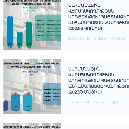
ՍԱՀՄԱՆԱՅԻՆ
ՎԵՐԱՀՍԿՈՂՈՒԹՅԱՆ
ԱՐԴՅՈՒՆՔՈՒՄ ՀԱՅՏՆԱԲԵ
ԱՆՀԱՄԱՊԱՏԱՍԽԱՆՈՒԹՅՈ
(2023Թ ՀՈՒՆԻՍ)
2024-07-16 16:11:59
1623
ՍԱՀՄԱՆԱՅԻՆ
ՎԵՐԱՀՍԿՈՂՈՒԹՅԱՆ
ԱՐԴՅՈՒՆՔՈՒՄ ՀԱՅՏՆԱԲԵ
ԱՆՀԱՄԱՊԱՏԱՍԽԱՆՈՒԹՅՈ
(2023Թ ՄԱՅԻՍ)
2024-07-16 11:45:55
1635