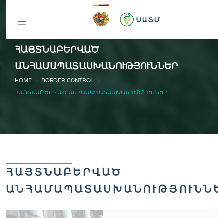
ԲՈԼՈՐ
ՀԱՅՏՆԱԲԵՐՎԱԾ
ԲԱԺԻՆՆԵՐԸ
ԱՆՀԱՄԱՊԱՏԱՍԽԱՆՈՒԹՅՈՒՆՆԵՐ
HOME
BORDER CONTROL
ՀԱՅՏՆԱԲԵՐՎԱԾ ԱՆՀԱՄԱՊԱՏԱՍԽԱՆՈՒԹՅՈՒՆՆԵՐ
ՀԱՅՏՆԱԲԵՐՎԱԾ
ԱՆՀԱՄԱՊԱՏԱՍԽԱՆՈՒԹՅՈՒՆՆ