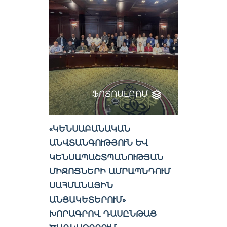
ՖՈՏՈԱԼԲՈՄ
«ԿԵՆՍԱԲԱՆԱԿԱՆ
ԱՆՎՏԱՆԳՈՒԹՅՈՒՆ ԵՎ
ԿԵՆՍԱՊԱՇՏՊԱՆՈՒԹՅԱՆ
ՄԻՋՈՑՆԵՐԻ ԱՄՐԱՊՆԴՈՒՄ
ՍԱՀՄԱՆԱՅԻՆ
ԱՆՑԱԿԵՏԵՐՈՒՄ»
ԽՈՐԱԳՐՈՎ ԴԱՍԸՆԹԱՑ