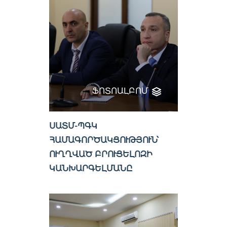
ՖՈՏՈԱԼԲՈՄ
ՍԱՏՄ-ՊԳԿ
ՀԱՄԱԳՈՐԾԱԿՑՈՒԹՅՈՒՆ՝
ՈՒՂՂՎԱԾ ԲՐՈՒՑԵԼՈԶԻ
ԿԱՆԽԱՐԳԵԼՄԱՆԸ