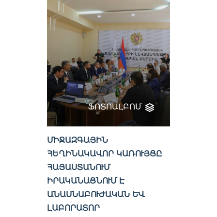
ՖՈՏՈԱԼԲՈՄ
ՄԻՋԱԶԳԱՅԻՆ
ՀԵՂԻՆԱԿԱՎՈՐ ԿԱՌՈՒՅՑԸ
ՀԱՅԱՍՏԱՆՈՒՄ
ԻՐԱԿԱՆԱՑՆՈՒՄ Է
ԱՆԱՍՆԱԲՈՒԺԱԿԱՆ ԵՎ
ԼԱԲՈՐԱՏՈՐ