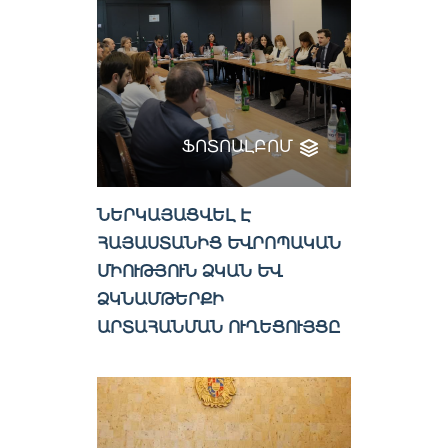
ՖՈՏՈԱԼԲՈՄ
ՆԵՐԿԱՅԱՑՎԵԼ Է
ՀԱՅԱՍՏԱՆԻՑ ԵՎՐՈՊԱԿԱՆ
ՄԻՈՒԹՅՈՒՆ ՁԿԱՆ ԵՎ
ՁԿՆԱՄԹԵՐՔԻ
ԱՐՏԱՀԱՆՄԱՆ ՈՒՂԵՑՈՒՅՑԸ