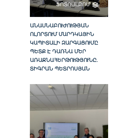
ՖՈՏՈԱԼԲՈՄ
ԱՆԱՍՆԱԲՈՒԺՈՒԹՅԱՆ
ՈԼՈՐՏՈՒՄ ՄԱՐԴԿԱՅԻՆ
ԿԱՊԻՏԱԼԻ ԶԱՐԳԱՑՈՒՄԸ
ՊԵՏՔ Է ԴԱՌՆԱ ՄԵՐ
ԱՌԱՋՆԱՀԵՐԹՈՒԹՅՈՒՆԸ.
ՏԻԳՐԱՆ ՊԵՏՐՈՍՅԱՆ