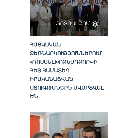
ՖՈՏՈԱԼԲՈՄ
ՀԱՅԿԱԿԱՆ
ՁԵՌՆԱՐԿՈՒԹՅՈՒՆՆԵՐՈՒՄ
«ՌՈՍՍԵԼԽՈԶՆԱԴԶՈՐ»-Ի
ՀԵՏ ՀԱՄԱՏԵՂ
ԻՐԱԿԱՆԱՑՎԱԾ
ՍՏՈՒԳՈՒՄՆԵՐՆ ԱՎԱՐՏՎԵԼ
ԵՆ