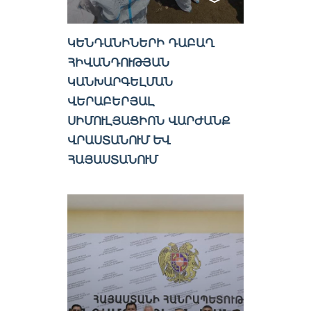
ԿԵՆԴԱՆԻՆԵՐԻ ԴԱԲԱՂ
ՀԻՎԱՆԴՈՒԹՅԱՆ
ԿԱՆԽԱՐԳԵԼՄԱՆ
ՎԵՐԱԲԵՐՅԱԼ
ՍԻՄՈՒԼՅԱՑԻՈՆ ՎԱՐԺԱՆՔ
ՎՐԱՍՏԱՆՈՒՄ ԵՎ
ՀԱՅԱՍՏԱՆՈՒՄ