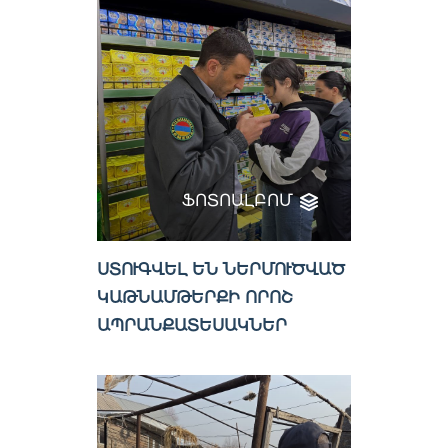
ՖՈՏՈԱԼԲՈՄ
ՍՏՈՒԳՎԵԼ ԵՆ ՆԵՐՄՈՒԾՎԱԾ
ԿԱԹՆԱՄԹԵՐՔԻ ՈՐՈՇ
ԱՊՐԱՆՔԱՏԵՍԱԿՆԵՐ