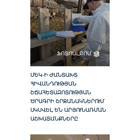
ՖՈՏՈԱԼԲՈՄ
ՄԵԿ-Ի ԺԱՆՏԱԽՏ
ՀԻՎԱՆԴՈՒԹՅԱՆ
ՇՃԱՀԵՏԱԶՈՏՈՒԹՅԱՆ
ԾՐԱԳՐԻ ՇՐՋԱՆԱԿՆԵՐՈՒՄ
ՍԿՍՎԵԼ ԵՆ ԱՐՅՈՒՆԱՌՄԱՆ
ԱՇԽԱՏԱՆՔՆԵՐԸ