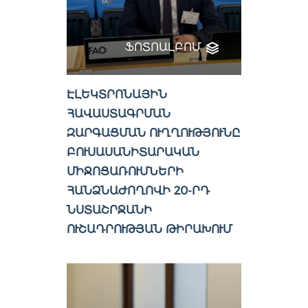
ՖՈՏՈԱԼԲՈՄ
ԷԼԵԿՏՐՈՆԱՅԻՆ
ՀԱՎԱՍՏԱԳՐՄԱՆ
ԶԱՐԳԱՑՄԱՆ ՈՒՂՂՈՒԹՅՈՒՆԸ
ԲՈՒՍԱՍԱՆԻՏԱՐԱԿԱՆ
ՄԻՋՈՑԱՌՈՒՄՆԵՐԻ
ՀԱՆՁՆԱԺՈՂՈՎԻ 20-ՐԴ
ՆՍՏԱՇՐՋԱՆԻ
ՈՒՇԱԴՐՈՒԹՅԱՆ ԹԻՐԱԽՈՒՄ