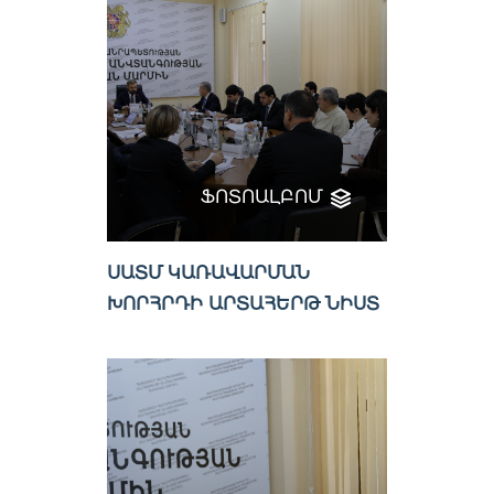
ՖՈՏՈԱԼԲՈՄ
ՍԱՏՄ ԿԱՌԱՎԱՐՄԱՆ
ԽՈՐՀՐԴԻ ԱՐՏԱՀԵՐԹ ՆԻՍՏ