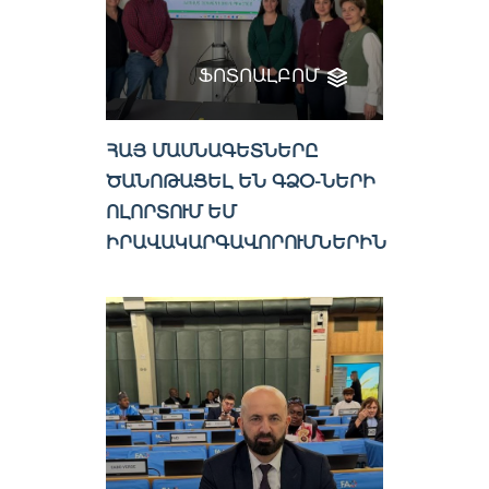
ՖՈՏՈԱԼԲՈՄ
ՀԱՅ ՄԱՍՆԱԳԵՏՆԵՐԸ
ԾԱՆՈԹԱՑԵԼ ԵՆ ԳՁՕ-ՆԵՐԻ
ՈԼՈՐՏՈՒՄ ԵՄ
ԻՐԱՎԱԿԱՐԳԱՎՈՐՈՒՄՆԵՐԻՆ