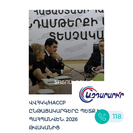
ՖՈՏՈԱԼԲՈՄ
ՎՎՀԿԿ/HACCP
ԸՆԹԱՑԱԿԱՐԳԵՐԸ ՊԵՏՔ Է
118
ՊԱՀՊԱՆՎԵՆ. 2026
ԹՎԱԿԱՆԻՑ