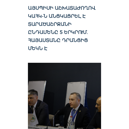
ԱՅՍՊԻՍԻ ԱՇԽԱՏԱԺՈՂՈՎ
ԿԱՀԿ-Ն ԱՆՑԿԱՑՐԵԼ Է
ՏԱՐԱԾԱՇՐՋԱՆԻ
ԸՆԴԱՄԵՆԸ 5 ԵՐԿՐՈՒՄ.
ՀԱՅԱՍՏԱՆԸ ԴՐԱՆՑԻՑ
ՄԵԿՆ Է