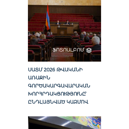
ՖՈՏՈԱԼԲՈՄ
ՍԱՏՄ 2026 ԹՎԱԿԱՆԻ
ԱՌԱՋԻՆ
ԳՈՐԾԱԿԱՐԳԱՎԱՐԱԿԱՆ
ԽՈՐՀՐԴԱԿՑՈՒԹՅՈՒՆԸ՝
ԸՆԴԼԱՅՆՎԱԾ ԿԱԶՄՈՎ