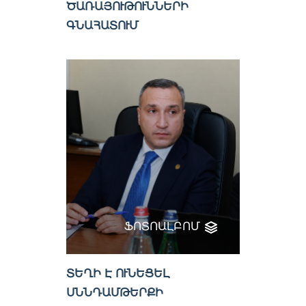
ԾԱՌԱՅՈՒԹՈՒՆՆԵՐԻ
ԳՆԱՀԱՏՈՒՄ
ՖՈՏՈԱԼԲՈՄ
ՏԵՂԻ Է ՈՒՆԵՑԵԼ
ՍՆՆԴԱՄԹԵՐՔԻ