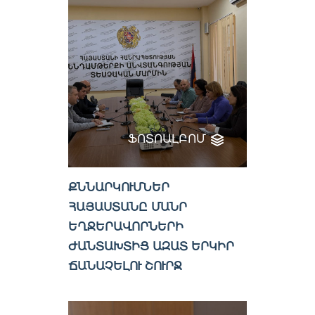
ՖՈՏՈԱԼԲՈՄ
ՔՆՆԱՐԿՈՒՄՆԵՐ
ՀԱՅԱՍՏԱՆԸ ՄԱՆՐ
ԵՂՋԵՐԱՎՈՐՆԵՐԻ
ԺԱՆՏԱԽՏԻՑ ԱԶԱՏ ԵՐԿԻՐ
ՃԱՆԱՉԵԼՈՒ ՇՈՒՐՋ