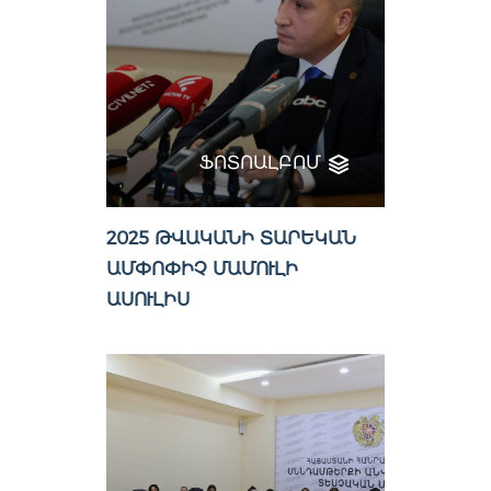
ՖՈՏՈԱԼԲՈՄ
2025 ԹՎԱԿԱՆԻ ՏԱՐԵԿԱՆ
ԱՄՓՈՓԻՉ ՄԱՄՈՒԼԻ
ԱՍՈՒԼԻՍ