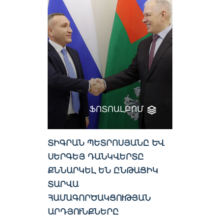
ՖՈՏՈԱԼԲՈՄ
ՏԻԳՐԱՆ ՊԵՏՐՈՍՅԱՆԸ ԵՎ
ՍԵՐԳԵՅ ԴԱՆԿՎԵՐՏԸ
ՔՆՆԱՐԿԵԼ ԵՆ ԸՆԹԱՑԻԿ
ՏԱՐՎԱ
ՀԱՄԱԳՈՐԾԱԿՑՈՒԹՅԱՆ
ԱՐԴՅՈՒՆՔՆԵՐԸ