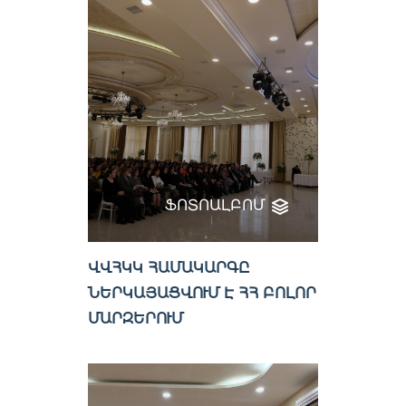
ՖՈՏՈԱԼԲՈՄ
ՎՎՀԿԿ ՀԱՄԱԿԱՐԳԸ
ՆԵՐԿԱՅԱՑՎՈՒՄ Է ՀՀ ԲՈԼՈՐ
ՄԱՐԶԵՐՈՒՄ