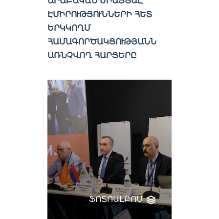
ԱՐԱԲԱԿԱՆ ՄԻԱՑՅԱԼ
ԷՄԻՐՈՒԹՅՈՒՆՆԵՐԻ ՀԵՏ
ԵՐԿԿՈՂՄ
ՀԱՄԱԳՈՐԾԱԿՑՈՒԹՅԱՆՆ
ԱՌՆՉՎՈՂ ՀԱՐՑԵՐԸ
ՖՈՏՈԱԼԲՈՄ