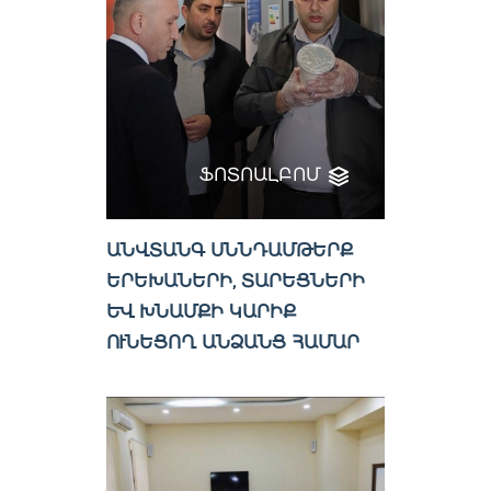
ՖՈՏՈԱԼԲՈՄ
ԱՆՎՏԱՆԳ ՍՆՆԴԱՄԹԵՐՔ
ԵՐԵԽԱՆԵՐԻ, ՏԱՐԵՑՆԵՐԻ
ԵՎ ԽՆԱՄՔԻ ԿԱՐԻՔ
ՈՒՆԵՑՈՂ ԱՆՁԱՆՑ ՀԱՄԱՐ