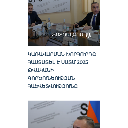
ՖՈՏՈԱԼԲՈՄ
ԿԱՌԱՎԱՐՄԱՆ ԽՈՐՀՈՒՐԴԸ
ՀԱՍՏԱՏԵԼ Է ՍԱՏՄ 2025
ԹՎԱԿԱՆԻ
ԳՈՐԾՈՒՆԵՈՒԹՅԱՆ
ՀԱՇՎԵՏՎՈՒԹՅՈՒՆԸ