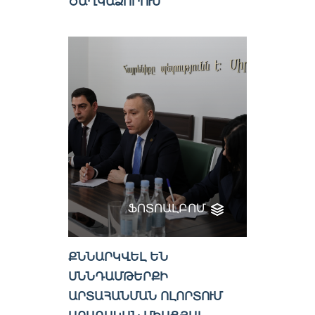
ԾԱՂԿԱՁՈՐՈՒՄ
ՖՈՏՈԱԼԲՈՄ
ՔՆՆԱՐԿՎԵԼ ԵՆ
ՍՆՆԴԱՄԹԵՐՔԻ
ԱՐՏԱՀԱՆՄԱՆ ՈԼՈՐՏՈՒՄ