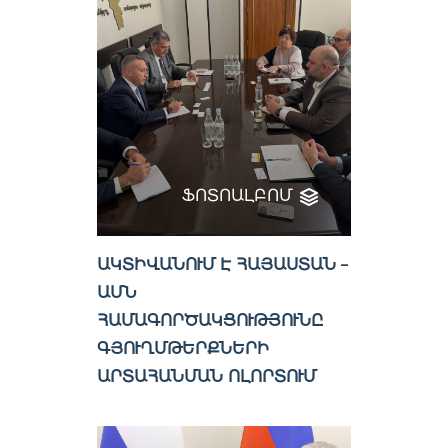
ՖՈՏՈԱԼԲՈՄ
ԱԿՏԻՎԱՆՈՒՄ Է ՀԱՅԱՍՏԱՆ –
ԱՄՆ
ՀԱՄԱԳՈՐԾԱԿՑՈՒԹՅՈՒՆԸ
ԳՅՈՒՂՄԹԵՐՔՆԵՐԻ
ԱՐՏԱՀԱՆՄԱՆ ՈԼՈՐՏՈՒՄ