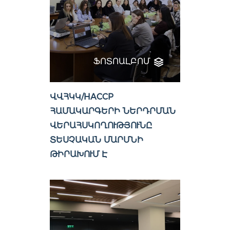
ՖՈՏՈԱԼԲՈՄ
ՎՎՀԿԿ/HACCP
ՀԱՄԱԿԱՐԳԵՐԻ ՆԵՐԴՐՄԱՆ
ՎԵՐԱՀՍԿՈՂՈՒԹՅՈՒՆԸ
ՏԵՍՉԱԿԱՆ ՄԱՐՄՆԻ
ԹԻՐԱԽՈՒՄ Է