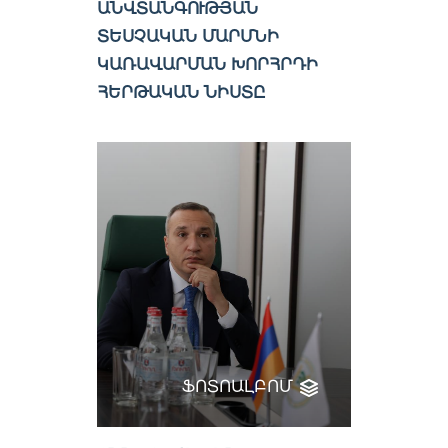
ԱՆՎՏԱՆԳՈՒԹՅԱՆ
ՏԵՍՉԱԿԱՆ ՄԱՐՄՆԻ
ԿԱՌԱՎԱՐՄԱՆ ԽՈՐՀՐԴԻ
ՀԵՐԹԱԿԱՆ ՆԻՍՏԸ
ՖՈՏՈԱԼԲՈՄ