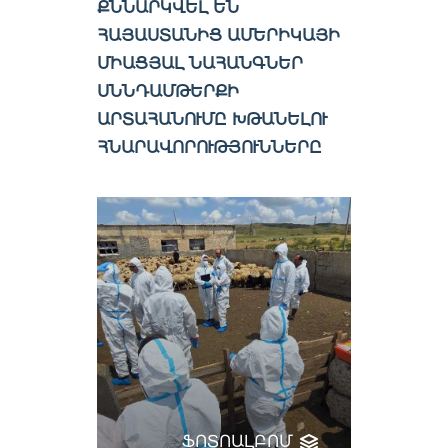
ՔՆՆԱՐԿՎԵԼ ԵՆ
ՀԱՅԱՍՏԱՆԻՑ ԱՄԵՐԻԿԱՅԻ
ՄԻԱՑՅԱԼ ՆԱՀԱՆԳՆԵՐ
ՍՆՆԴԱՄԹԵՐՔԻ
ԱՐՏԱՀԱՆՈՒՄԸ ԽԹԱՆԵԼՈՒ
ՀՆԱՐԱՎՈՐՈՒԹՅՈՒՆՆԵՐԸ
ՖՈՏՈԱԼԲՈՄ