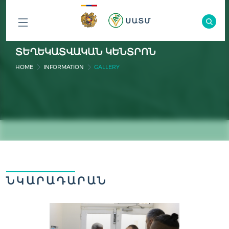
ԲՈԼՈՐ
ՏԵՂԵԿԱՏՎԱԿԱՆ ԿԵՆՏՐՈՆ
ԲԱԺԻՆՆԵՐԸ
HOME
INFORMATION
GALLERY
ՆԿԱՐԱԴԱՐԱՆ