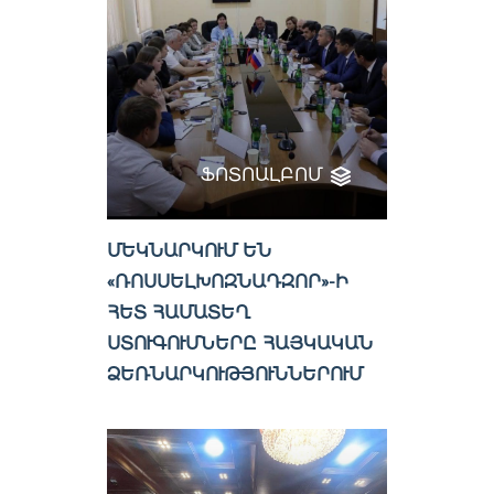
ՖՈՏՈԱԼԲՈՄ
ՄԵԿՆԱՐԿՈՒՄ ԵՆ
«ՌՈՍՍԵԼԽՈԶՆԱԴԶՈՐ»-Ի
ՀԵՏ ՀԱՄԱՏԵՂ
ՍՏՈՒԳՈՒՄՆԵՐԸ ՀԱՅԿԱԿԱՆ
ՁԵՌՆԱՐԿՈՒԹՅՈՒՆՆԵՐՈՒՄ