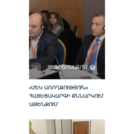
ՖՈՏՈԱԼԲՈՄ
«ՄԵԿ ԱՌՈՂՋՈՒԹՅՈՒՆ»
ՀԱՅԵՑԱԿԱՐԳԻ ՔՆՆԱՐԿՈՒՄ
ԱԹԵՆՔՈՒՄ