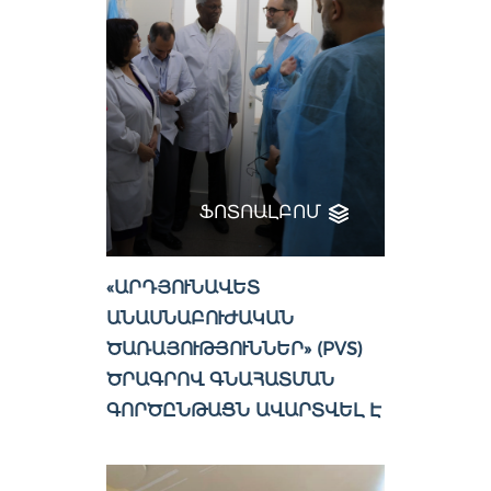
ՖՈՏՈԱԼԲՈՄ
«ԱՐԴՅՈՒՆԱՎԵՏ
ԱՆԱՍՆԱԲՈՒԺԱԿԱՆ
ԾԱՌԱՅՈՒԹՅՈՒՆՆԵՐ» (PVS)
ԾՐԱԳՐՈՎ ԳՆԱՀԱՏՄԱՆ
ԳՈՐԾԸՆԹԱՑՆ ԱՎԱՐՏՎԵԼ Է