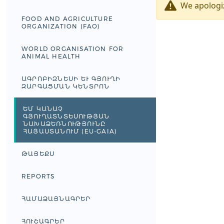
We apologiz
FOOD AND AGRICULTURE
ORGANIZATION (FAO)
WORLD ORGANISATION FOR
ANIMAL HEALTH
ԱԳՐՈԲԻԶՆԵՍԻ ԵՒ ԳՅՈՒՂԻ Զ
ԱՐԳԱՑՄԱՆ ԿԵՆՏՐՈՆ
ԵՄ ԿԱՆԱՉ
ԳՅՈՒՂԱՏՆՏԵՍՈՒԹՅԱՆ
ՆԱԽԱՁԵՌՆՈՒԹՅՈՒՆԸ
ՀԱՅԱՍՏԱՆՈՒՄ (EU-GAIA)
ԹԱՅԵՔՍ
REPORTS
ՀԱՄԱՁԱՅՆԱԳՐԵՐ
ՀՈՒՇԱԳՐԵՐ