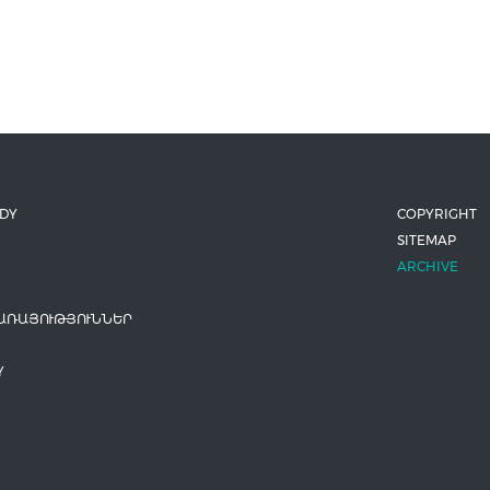
ODY
COPYRIGHT
SITEMAP
ARCHIVE
ԱՌԱՅՈՒԹՅՈՒՆՆԵՐ
Y