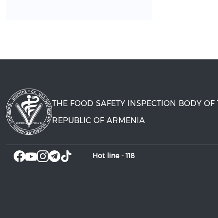
THE FOOD SAFETY INSPECTION BODY OF
REPUBLIC OF ARMENIA
Hot line -
118