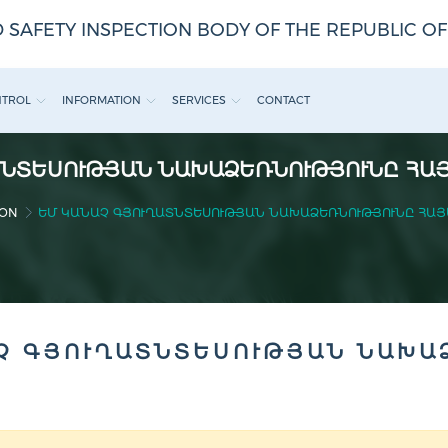
 SAFETY INSPECTION BODY OF THE REPUBLIC O
NTROL
INFORMATION
SERVICES
CONTACT
ՆՏԵՍՈՒԹՅԱՆ ՆԱԽԱՁԵՌՆՈՒԹՅՈՒՆԸ ՀԱՅԱ
ION
ԵՄ ԿԱՆԱՉ ԳՅՈՒՂԱՏՆՏԵՍՈՒԹՅԱՆ ՆԱԽԱՁԵՌՆՈՒԹՅՈՒՆԸ ՀԱՅԱՍ
Չ ԳՅՈՒՂԱՏՆՏԵՍՈՒԹՅԱՆ ՆԱԽԱ