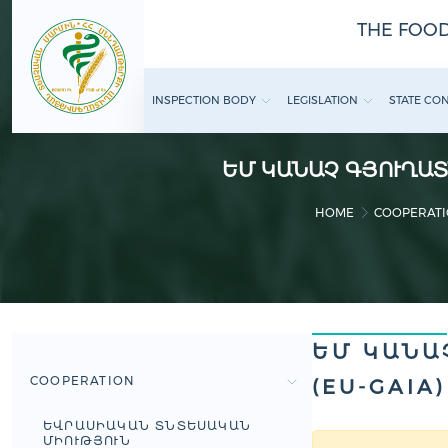
THE FOOD
INSPECTION BODY
LEGISLATION
STATE CO
ԵՄ ԿԱՆԱՉ ԳՅՈՒՂԱՏ
HOME
COOPERAT
ԵՄ ԿԱՆԱ
COOPERATION
(EU-GAIA)
ԵՎՐԱՍԻԱԿԱՆ ՏՆՏԵՍԱԿԱՆ
ՄԻՈՒԹՅՈՒՆ