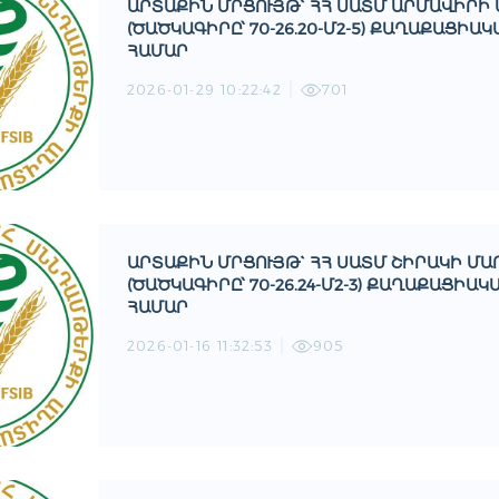
ԱՐՏԱՔԻՆ ՄՐՑՈՒՅԹ` ՀՀ ՍԱՏՄ ԱՐՄԱՎԻՐԻ
(ԾԱԾԿԱԳԻՐԸ՝ 70-26.20-Մ2-5) ՔԱՂԱՔԱՑԻ
ՀԱՄԱՐ
2026-01-29 10:22:42
701
ԱՐՏԱՔԻՆ ՄՐՑՈՒՅԹ` ՀՀ ՍԱՏՄ ՇԻՐԱԿԻ Մ
(ԾԱԾԿԱԳԻՐԸ՝ 70-26.24-Մ2-3) ՔԱՂԱՔԱՑԻ
ՀԱՄԱՐ
2026-01-16 11:32:53
905