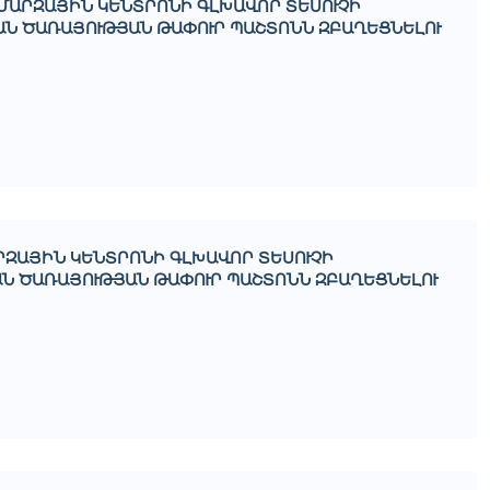
 ՄԱՐԶԱՅԻՆ ԿԵՆՏՐՈՆԻ ԳԼԽԱՎՈՐ ՏԵՍՈՒՉԻ
ԱԿԱՆ ԾԱՌԱՅՈՒԹՅԱՆ ԹԱՓՈՒՐ ՊԱՇՏՈՆՆ ԶԲԱՂԵՑՆԵԼՈՒ
ԱՐԶԱՅԻՆ ԿԵՆՏՐՈՆԻ ԳԼԽԱՎՈՐ ՏԵՍՈՒՉԻ
ԱԿԱՆ ԾԱՌԱՅՈՒԹՅԱՆ ԹԱՓՈՒՐ ՊԱՇՏՈՆՆ ԶԲԱՂԵՑՆԵԼՈՒ