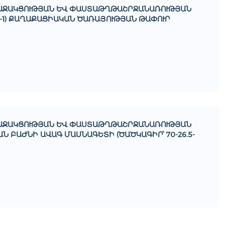
ԱՋԱԿՑՈՒԹՅԱՆ ԵՒ ՓԱՍՏԱԹՂԹԱՇՐՋԱՆԱՌՈՒԹՅԱՆ Վ
-1) ՔԱՂԱՔԱՑԻԱԿԱՆ ԾԱՌԱՅՈՒԹՅԱՆ ԹԱՓՈՒՐ Պ
ԱՋԱԿՑՈՒԹՅԱՆ ԵՒ ՓԱՍՏԱԹՂԹԱՇՐՋԱՆԱՌՈՒԹՅԱՆ Վ
ԱԺՆԻ ԱՎԱԳ ՄԱՍՆԱԳԵՏԻ (ԾԱԾԿԱԳԻՐ՝ 70-26.5-Մ