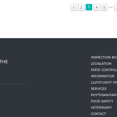
1
2
4
5
3
INSPECTION B
 THE
LEGISLATION
STATE CONTROL
INFORMATION
ԼԱԲՈՐԱՏՈՐ Ծ
SERVICES
PHYTOSANITAR
FOOD SAFETY
VETERINARY
CONTACT