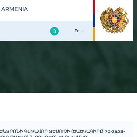
F ARMENIA
En
ՆՏՐՈՆԻ ԳԼԽԱՎՈՐ ՏԵՍՈՒՉԻ (ԾԱԾԿԱԳԻՐԸ՝ 70-26.28-Մ