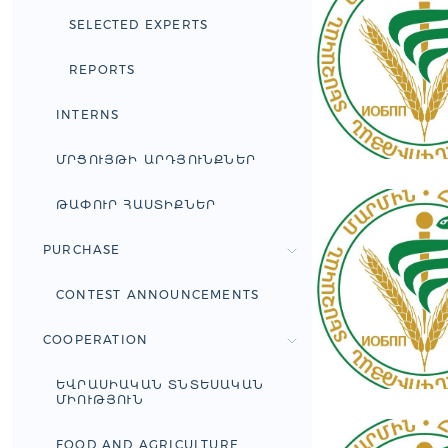
SELECTED EXPERTS
REPORTS
INTERNS
ՄՐՑՈՒՅԹԻ ԱՐԴՅՈՒՆՔՆԵՐ
ԹԱՓՈՒՐ ՀԱՍՏԻՔՆԵՐ
PURCHASE
CONTEST ANNOUNCEMENTS
COOPERATION
ԵՎՐԱՍԻԱԿԱՆ ՏՆՏԵՍԱԿԱՆ
ՄԻՈՒԹՅՈՒՆ
FOOD AND AGRICULTURE