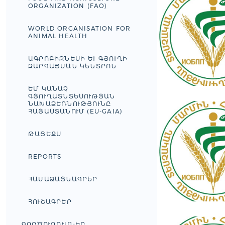
ORGANIZATION (FAO)
WORLD ORGANISATION FOR
ANIMAL HEALTH
ԱԳՐՈԲԻԶՆԵՍԻ ԵՒ ԳՅՈՒՂԻ Զ
ԱՐԳԱՑՄԱՆ ԿԵՆՏՐՈՆ
ԵՄ ԿԱՆԱՉ
ԳՅՈՒՂԱՏՆՏԵՍՈՒԹՅԱՆ
ՆԱԽԱՁԵՌՆՈՒԹՅՈՒՆԸ
ՀԱՅԱՍՏԱՆՈՒՄ (EU-GAIA)
ԹԱՅԵՔՍ
REPORTS
ՀԱՄԱՁԱՅՆԱԳՐԵՐ
ՀՈՒՇԱԳՐԵՐ
ԳՈՐԾՈՒՂՈՒՄՆԵՐ