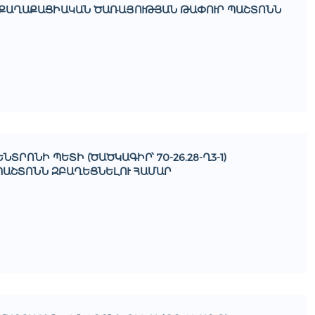
6-1) ՔԱՂԱՔԱՑԻԱԿԱՆ ԾԱՌԱՅՈՒԹՅԱՆ ԹԱՓՈՒՐ ՊԱՇՏՈՆՆ
ՏՐՈՆԻ ՊԵՏԻ (ԾԱԾԿԱԳԻՐ՝ 70-26.28-Ղ3-1)
ՊԱՇՏՈՆՆ ԶԲԱՂԵՑՆԵԼՈՒ ՀԱՄԱՐ