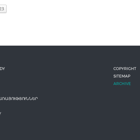
23
ODY
COPYRIGHT
SITEMAP
ARCHIVE
ԱՌԱՅՈՒԹՅՈՒՆՆԵՐ
Y