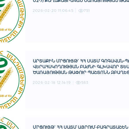
2-7) ՔԱՂԱՔԱՑԻԱԿԱՆ ԾԱՌԱՅՈՒԹՅԱՆ ԹԱՓՈ
2026-02-20 11:06:45
751
ԱՐՏԱՔԻՆ ՄՐՑՈՒՅԹ` ՀՀ ՍԱՏՄ ԳՈԳԱՎԱՆ-
ՎԵՐԱՀՍԿՈՂՈՒԹՅԱՆ ԲԱԺՆԻ ԳԼԽԱՎՈՐ ՏԵՍՈՒ
ԾԱՌԱՅՈՒԹՅԱՆ ԹԱՓՈՒՐ ՊԱՇՏՈՆՆ ԶԲԱՂԵՑ
2026-02-18 12:14:19
583
ՄՐՑՈՒՅԹ` ՀՀ ՍԱՏՄ ԱՅՐՈՒՄ-ԲԱԳՐԱՏԱՇԵ