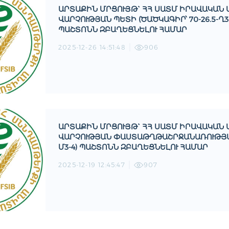
ԱՐՏԱՔԻՆ ՄՐՑՈՒՅԹ` ՀՀ ՍԱՏՄ ԻՐԱՎԱԿԱՆ 
ԱՐՉՈՒԹՅԱՆ ՊԵՏԻ (ԾԱԾԿԱԳԻՐ՝ 70-26.5-Ղ3
ԱՇՏՈՆՆ ԶԲԱՂԵՑՆԵԼՈՒ ՀԱՄԱՐ
2025-12-26 14:51:48
906
ԱՐՏԱՔԻՆ ՄՐՑՈՒՅԹ` ՀՀ ՍԱՏՄ ԻՐԱՎԱԿԱՆ 
ԱՐՉՈՒԹՅԱՆ ՓԱՍՏԱԹՂԹԱՇՐՋԱՆԱՌՈՒԹՅԱՆ Բ
3-4) ՊԱՇՏՈՆՆ ԶԲԱՂԵՑՆԵԼՈՒ ՀԱՄԱՐ
2025-12-19 12:45:47
907