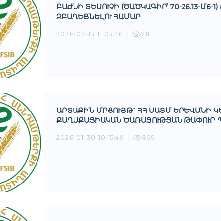
ԲԱԺՆԻ ՏԵՍՈՒՉԻ (ԾԱԾԿԱԳԻՐ՝ 70-26.13-Մ
ԶԲԱՂԵՑՆԵԼՈՒ ՀԱՄԱՐ
2026-02-13 11:03:26
711
ԱՐՏԱՔԻՆ ՄՐՑՈՒՅԹ` ՀՀ ՍԱՏՄ ԵՐԵՎԱՆԻ ԿԵՆ
ՔԱՂԱՔԱՑԻԱԿԱՆ ԾԱՌԱՅՈՒԹՅԱՆ ԹԱՓՈՒՐ 
2026-01-30 10:15:49
869