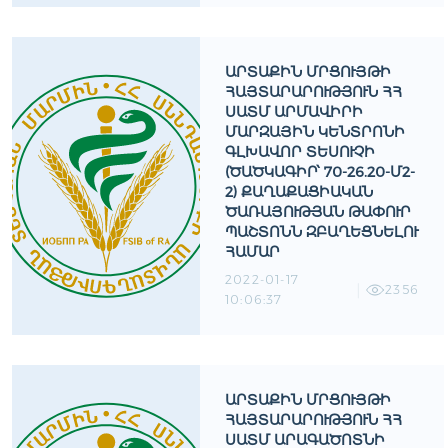
ԱՐՏԱՔԻՆ ՄՐՑՈՒՅԹԻ
ՀԱՅՏԱՐԱՐՈՒԹՅՈՒՆ ՀՀ
ՍԱՏՄ ԱՐՄԱՎԻՐԻ
ՄԱՐԶԱՅԻՆ ԿԵՆՏՐՈՆԻ
ԳԼԽԱՎՈՐ ՏԵՍՈՒՉԻ
(ԾԱԾԿԱԳԻՐ՝ 70-26.20-Մ2-
2) ՔԱՂԱՔԱՑԻԱԿԱՆ
ԾԱՌԱՅՈՒԹՅԱՆ ԹԱՓՈՒՐ
ՊԱՇՏՈՆՆ ԶԲԱՂԵՑՆԵԼՈՒ
ՀԱՄԱՐ
2022-01-17
2356
10:06:37
ԱՐՏԱՔԻՆ ՄՐՑՈՒՅԹԻ
ՀԱՅՏԱՐԱՐՈՒԹՅՈՒՆ ՀՀ
ՍԱՏՄ ԱՐԱԳԱԾՈՏՆԻ