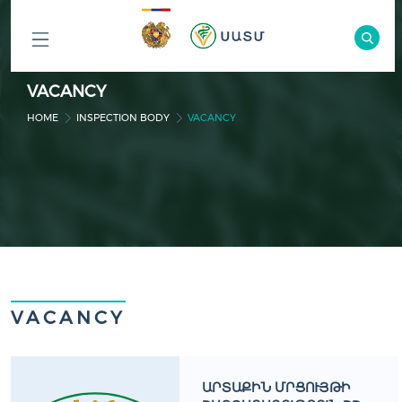
ԲՈԼՈՐ
VACANCY
ԲԱԺԻՆՆԵՐԸ
HOME
INSPECTION BODY
VACANCY
VACANCY
ԱՐՏԱՔԻՆ ՄՐՑՈՒՅԹԻ