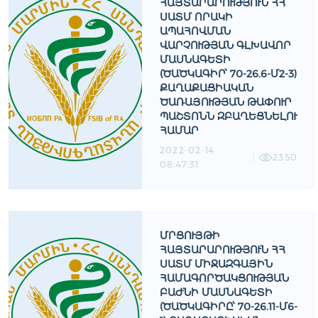
ՀԱՅՏԱՐԱՐՈՒԹՅՈՒՆ ՀՀ
ՍԱՏՄ ՈՐԱԿԻ
ԱՊԱՀՈՎՄԱՆ
ՎԱՐՉՈՒԹՅԱՆ ԳԼԽԱՎՈՐ
ՄԱՍՆԱԳԵՏԻ
(ԾԱԾԿԱԳԻՐ՝ 70-26.6-Մ2-3)
ՔԱՂԱՔԱՑԻԱԿԱՆ
ԾԱՌԱՅՈՒԹՅԱՆ ԹԱՓՈՒՐ
ՊԱՇՏՈՆՆ ԶԲԱՂԵՑՆԵԼՈՒ
ՀԱՄԱՐ
2022-02-14
2350
08:47:31
ՄՐՑՈՒՅԹԻ
ՀԱՅՏԱՐԱՐՈՒԹՅՈՒՆ ՀՀ
ՍԱՏՄ ՄԻՋԱԶԳԱՅԻՆ
ՀԱՄԱԳՈՐԾԱԿՑՈՒԹՅԱՆ
ԲԱԺՆԻ ՄԱՍՆԱԳԵՏԻ
(ԾԱԾԿԱԳԻՐԸ՝ 70-26.11-Մ6-