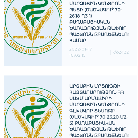
ՄԱՐԶԱՅԻՆ ԿԵՆՏՐՈՆԻ
ՊԵՏԻ (ԾԱԾԿԱԳԻՐ՝ 70-
26.18-Ղ3-1)
ՔԱՂԱՔԱՑԻԱԿԱՆ
ԾԱՌԱՅՈՒԹՅԱՆ ԹԱՓՈՒՐ
ՊԱՇՏՈՆՆ ԶԲԱՂԵՑՆԵԼՈՒ
ՀԱՄԱՐ
2022-01-17
2432
10:02:15
ԱՐՏԱՔԻՆ ՄՐՑՈՒՅԹԻ
ՀԱՅՏԱՐԱՐՈՒԹՅՈՒՆ ՀՀ
ՍԱՏՄ ԱՐՄԱՎԻՐԻ
ՄԱՐԶԱՅԻՆ ԿԵՆՏՐՈՆԻ
ԳԼԽԱՎՈՐ ՏԵՍՈՒՉԻ
(ԾԱԾԿԱԳԻՐ՝ 70-26.20-Մ2-
5) ՔԱՂԱՔԱՑԻԱԿԱՆ
ԾԱՌԱՅՈՒԹՅԱՆ ԹԱՓՈՒՐ
ՊԱՇՏՈՆՆ ԶԲԱՂԵՑՆԵԼՈՒ