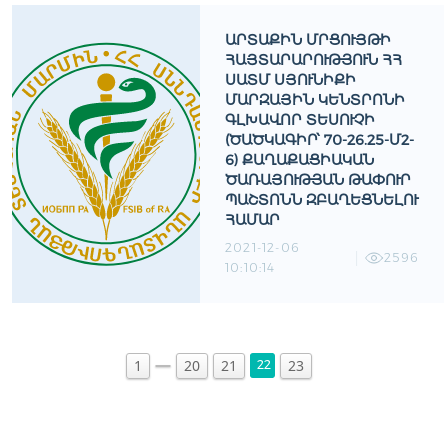
ԱՐՏԱՔԻՆ ՄՐՑՈՒՅԹԻ
ՀԱՅՏԱՐԱՐՈՒԹՅՈՒՆ ՀՀ
ՍԱՏՄ ՍՅՈՒՆԻՔԻ
ՄԱՐԶԱՅԻՆ ԿԵՆՏՐՈՆԻ
ԳԼԽԱՎՈՐ ՏԵՍՈՒՉԻ
(ԾԱԾԿԱԳԻՐ՝ 70-26.25-Մ2-
6) ՔԱՂԱՔԱՑԻԱԿԱՆ
ԾԱՌԱՅՈՒԹՅԱՆ ԹԱՓՈՒՐ
ՊԱՇՏՈՆՆ ԶԲԱՂԵՑՆԵԼՈՒ
ՀԱՄԱՐ
2021-12-06
2596
10:10:14
1
20
21
23
22