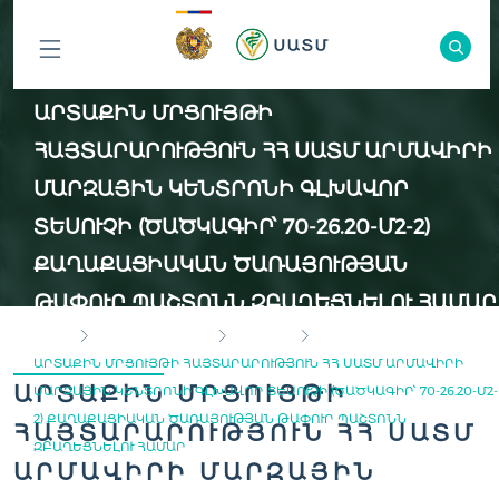
ԲՈԼՈՐ
ԱՐՏԱՔԻՆ ՄՐՑՈՒՅԹԻ
ԲԱԺԻՆՆԵՐԸ
ՀԱՅՏԱՐԱՐՈՒԹՅՈՒՆ ՀՀ ՍԱՏՄ ԱՐՄԱՎԻՐԻ
ՄԱՐԶԱՅԻՆ ԿԵՆՏՐՈՆԻ ԳԼԽԱՎՈՐ
ՏԵՍՈՒՉԻ (ԾԱԾԿԱԳԻՐ՝ 70-26.20-Մ2-2)
ՔԱՂԱՔԱՑԻԱԿԱՆ ԾԱՌԱՅՈՒԹՅԱՆ
ԹԱՓՈՒՐ ՊԱՇՏՈՆՆ ԶԲԱՂԵՑՆԵԼՈՒ ՀԱՄԱՐ
HOME
INSPECTION BODY
VACANCY
ԱՐՏԱՔԻՆ ՄՐՑՈՒՅԹԻ ՀԱՅՏԱՐԱՐՈՒԹՅՈՒՆ ՀՀ ՍԱՏՄ ԱՐՄԱՎԻՐԻ
ԱՐՏԱՔԻՆ ՄՐՑՈՒՅԹԻ
ՄԱՐԶԱՅԻՆ ԿԵՆՏՐՈՆԻ ԳԼԽԱՎՈՐ ՏԵՍՈՒՉԻ (ԾԱԾԿԱԳԻՐ՝ 70-26.20-Մ2-
2) ՔԱՂԱՔԱՑԻԱԿԱՆ ԾԱՌԱՅՈՒԹՅԱՆ ԹԱՓՈՒՐ ՊԱՇՏՈՆՆ
ՀԱՅՏԱՐԱՐՈՒԹՅՈՒՆ ՀՀ ՍԱՏՄ
ԶԲԱՂԵՑՆԵԼՈՒ ՀԱՄԱՐ
ԱՐՄԱՎԻՐԻ ՄԱՐԶԱՅԻՆ