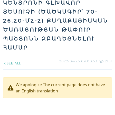
ԿԵՆՏՐՈՆԻ ԳԼԽԱՎՈՐ
ՏԵՍՈՒՉԻ (ԾԱԾԿԱԳԻՐ՝ 70-
26.20-Մ2-2) ՔԱՂԱՔԱՑԻԱԿԱՆ
ԾԱՌԱՅՈՒԹՅԱՆ ԹԱՓՈՒՐ
ՊԱՇՏՈՆՆ ԶԲԱՂԵՑՆԵԼՈՒ
ՀԱՄԱՐ
2022-04-25 09:00:53
2151
SEE ALL
We apologize The current page does not have
an English translation