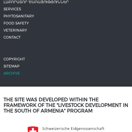
ԼԱԲՈՐԱՏՈՐ ԾԱՌԱՅՈՒԹՅՈՒՆՆԵՐ
SERVICES
PHYTOSANITARY
FOOD SAFETY
VETERINARY
CONTACT
COPYRIGHT
SITEMAP
ARCHIVE
THE SITE WAS DEVELOPED WITHIN THE
FRAMEWORK OF THE "LIVESTOCK DEVELOPMENT IN
THE SOUTH OF ARMENIA" PROGRAM