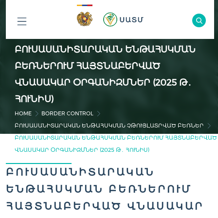
ԲՈԼՈՐ
ԲՈՒՍԱՍԱՆԻՏԱՐԱԿԱՆ ԵՆԹԱՀՍԿՄԱՆ
ԲԱԺԻՆՆԵՐԸ
ԲԵՌՆԵՐՈՒՄ ՀԱՅՏՆԱԲԵՐՎԱԾ
ՎՆԱՍԱԿԱՐ ՕՐԳԱՆԻԶՄՆԵՐ (2025 Թ․
ՀՈՒՆԻՍ)
HOME
BORDER CONTROL
ԲՈՒՍԱՍԱՆԻՏԱՐԱԿԱՆ ԵՆԹԱՀՍԿՄԱՆ ՉԹՈՒՅԼԱՏՐՎԱԾ ԲԵՌՆԵՐ
ԲՈՒՍԱՍԱՆԻՏԱՐԱԿԱՆ ԵՆԹԱՀՍԿՄԱՆ ԲԵՌՆԵՐՈՒՄ ՀԱՅՏՆԱԲԵՐՎԱԾ
ՎՆԱՍԱԿԱՐ ՕՐԳԱՆԻԶՄՆԵՐ (2025 Թ․ ՀՈՒՆԻՍ)
ԲՈՒՍԱՍԱՆԻՏԱՐԱԿԱՆ
ԵՆԹԱՀՍԿՄԱՆ ԲԵՌՆԵՐՈՒՄ
ՀԱՅՏՆԱԲԵՐՎԱԾ ՎՆԱՍԱԿԱՐ