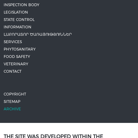
INSPECTION BODY
LEGISLATION
STATE CONTROL
INFORMATION
ԼԱԲՈՐԱՏՈՐ ԾԱՌԱՅՈՒԹՅՈՒՆՆԵՐ
SERVICES
PHYTOSANITARY
FOOD SAFETY
VETERINARY
CONTACT
COPYRIGHT
SITEMAP
ARCHIVE
THE SITE WAS DEVELOPED WITHIN THE