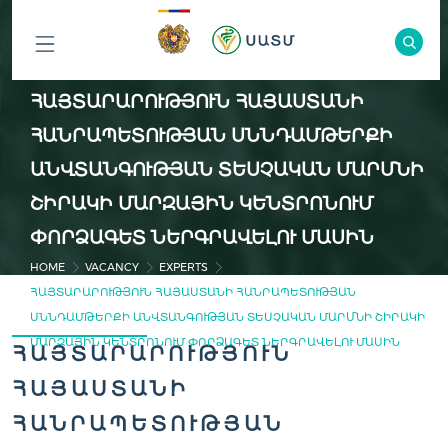
ԲՈԼՈՐ
ՀԱՅՏԱՐԱՐՈՒԹՅՈՒՆ ՀԱՅԱՍՏԱՆԻ
ԲԱԺԻՆՆԵՐԸ
ՀԱՆՐԱՊԵՏՈՒԹՅԱՆ ՍՆՆԴԱՄԹԵՐՔԻ
ԱՆՎՏԱՆԳՈՒԹՅԱՆ ՏԵՍՉԱԿԱՆ ՄԱՐՄՆԻ
ՇԻՐԱԿԻ ՄԱՐԶԱՅԻՆ ԿԵՆՏՐՈՆՈՒՄ
ՓՈՐՁԱԳԵՏ ՆԵՐԳՐԱՎԵԼՈՒ ՄԱՍԻՆ
HOME
VACANCY
EXPERTS
ՀԱՅՏԱՐԱՐՈՒԹՅՈՒՆ ՀԱՅԱՍՏԱՆԻ ՀԱՆՐԱՊԵՏՈՒԹՅԱՆ
ՍՆՆԴԱՄԹԵՐՔԻ ԱՆՎՏԱՆԳՈՒԹՅԱՆ ՏԵՍՉԱԿԱՆ ՄԱՐՄՆԻ ՇԻՐԱԿԻ
ՄԱՐԶԱՅԻՆ ԿԵՆՏՐՈՆՈՒՄ ՓՈՐՁԱԳԵՏ ՆԵՐԳՐԱՎԵԼՈՒ ՄԱՍԻՆ
ՀԱՅՏԱՐԱՐՈՒԹՅՈՒՆ
ՀԱՅԱՍՏԱՆԻ
ՀԱՆՐԱՊԵՏՈՒԹՅԱՆ