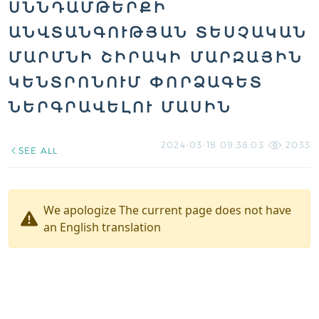
ՍՆՆԴԱՄԹԵՐՔԻ
ԱՆՎՏԱՆԳՈՒԹՅԱՆ ՏԵՍՉԱԿԱՆ
ՄԱՐՄՆԻ ՇԻՐԱԿԻ ՄԱՐԶԱՅԻՆ
ԿԵՆՏՐՈՆՈՒՄ ՓՈՐՁԱԳԵՏ
ՆԵՐԳՐԱՎԵԼՈՒ ՄԱՍԻՆ
2024-03-18 09:38:03
2033
SEE ALL
We apologize The current page does not have
an English translation