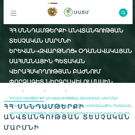
ԲՈԼՈՐ
ՀՀ ՍՆՆԴԱՄԹԵՐՔԻ ԱՆՎՏԱՆԳՈՒԹՅԱՆ
ԲԱԺԻՆՆԵՐԸ
ՏԵՍՉԱԿԱՆ ՄԱՐՄՆԻ
ԵՐԵՎԱՆ-«ԶՎԱՐԹՆՈՑ» ՕԴԱՆԱՎԱԿԱՅԱՆ
ՍԱՀՄԱՆԱՅԻՆ ՊԵՏԱԿԱՆ
ՎԵՐԱՀՍԿՈՂՈՒԹՅԱՆ ԲԱԺՆՈՒՄ
ՓՈՐՁԱԳԵՏ ՆԵՐԳՐԱՎԵԼՈՒ ՄԱՍԻՆ
HOME
VACANCY
EXPERTS
ՀՀ ՍՆՆԴԱՄԹԵՐՔԻ ԱՆՎՏԱՆԳՈՒԹՅԱՆ ՏԵՍՉԱԿԱՆ ՄԱՐՄՆԻ
ՀՀ ՍՆՆԴԱՄԹԵՐՔԻ
ԵՐԵՎԱՆ-«ԶՎԱՐԹՆՈՑ» ՕԴԱՆԱՎԱԿԱՅԱՆ ՍԱՀՄԱՆԱՅԻՆ ՊԵՏԱԿԱՆ
ՎԵՐԱՀՍԿՈՂՈՒԹՅԱՆ ԲԱԺՆՈՒՄ ՓՈՐՁԱԳԵՏ ՆԵՐԳՐԱՎԵԼՈՒ ՄԱՍԻՆ
ԱՆՎՏԱՆԳՈՒԹՅԱՆ ՏԵՍՉԱԿԱՆ
ՄԱՐՄՆԻ