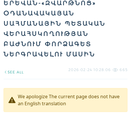
ԵՐԵՎԱՆ-«ԶՎԱՐԹՆՈՑ»
ՕԴԱՆԱՎԱԿԱՅԱՆ
ՍԱՀՄԱՆԱՅԻՆ ՊԵՏԱԿԱՆ
ՎԵՐԱՀՍԿՈՂՈՒԹՅԱՆ
ԲԱԺՆՈՒՄ ՓՈՐՁԱԳԵՏ
ՆԵՐԳՐԱՎԵԼՈՒ ՄԱՍԻՆ
2026-02-24 10:28:06
665
SEE ALL
We apologize The current page does not have
an English translation