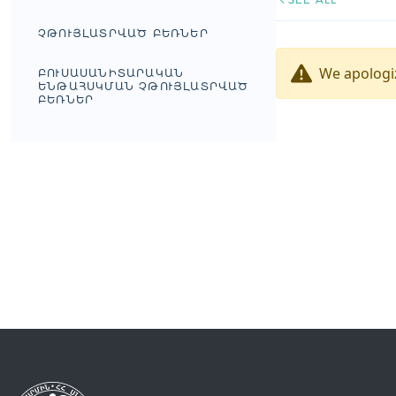
ՉԹՈՒՅԼԱՏՐՎԱԾ ԲԵՌՆԵՐ
We apologiz
ԲՈՒՍԱՍԱՆԻՏԱՐԱԿԱՆ
ԵՆԹԱՀՍԿՄԱՆ ՉԹՈՒՅԼԱՏՐՎԱԾ
ԲԵՌՆԵՐ