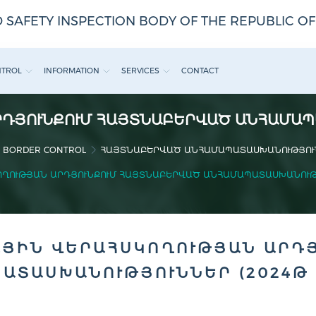
 SAFETY INSPECTION BODY OF THE REPUBLIC O
NTROL
INFORMATION
SERVICES
CONTACT
ԴՅՈՒՆՔՈՒՄ ՀԱՅՏՆԱԲԵՐՎԱԾ ԱՆՀԱՄԱՊԱՏ
BORDER CONTROL
ՀԱՅՏՆԱԲԵՐՎԱԾ ԱՆՀԱՄԱՊԱՏԱՍԽԱՆՈՒԹՅՈՒ
ՂՈՒԹՅԱՆ ԱՐԴՅՈՒՆՔՈՒՄ ՀԱՅՏՆԱԲԵՐՎԱԾ ԱՆՀԱՄԱՊԱՏԱՍԽԱՆՈՒԹՅՈ
ՅԻՆ ՎԵՐԱՀՍԿՈՂՈՒԹՅԱՆ ԱՐԴ
ԱՏԱՍԽԱՆՈՒԹՅՈՒՆՆԵՐ (2024Թ 