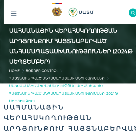
ԲՈԼՈՐ
ՍԱՀՄԱՆԱՅԻՆ ՎԵՐԱՀՍԿՈՂՈՒԹՅԱՆ
ԲԱԺԻՆՆԵՐԸ
ԱՐԴՅՈՒՆՔՈՒՄ ՀԱՅՏՆԱԲԵՐՎԱԾ
ԱՆՀԱՄԱՊԱՏԱՍԽԱՆՈՒԹՅՈՒՆՆԵՐ (2024Թ
ՍԵՊՏԵՄԲԵՐ)
HOME
BORDER CONTROL
ՀԱՅՏՆԱԲԵՐՎԱԾ ԱՆՀԱՄԱՊԱՏԱՍԽԱՆՈՒԹՅՈՒՆՆԵՐ
ՍԱՀՄԱՆԱՅԻՆ ՎԵՐԱՀՍԿՈՂՈՒԹՅԱՆ ԱՐԴՅՈՒՆՔՈՒՄ
ՀԱՅՏՆԱԲԵՐՎԱԾ ԱՆՀԱՄԱՊԱՏԱՍԽԱՆՈՒԹՅՈՒՆՆԵՐ (2024Թ
ՍԵՊՏԵՄԲԵՐ)
ՍԱՀՄԱՆԱՅԻՆ
ՎԵՐԱՀՍԿՈՂՈՒԹՅԱՆ
ԱՐԴՅՈՒՆՔՈՒՄ ՀԱՅՏՆԱԲԵՐՎԱ