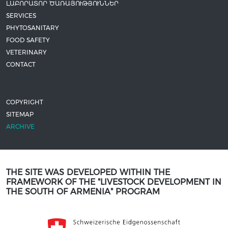
ԼԱԲՈՐԱՏՈՐ ԾԱՌԱՅՈՒԹՅՈՒՆՆԵՐ
SERVICES
PHYTOSANITARY
FOOD SAFETY
VETERINARY
CONTACT
COPYRIGHT
SITEMAP
ARCHIVE
THE SITE WAS DEVELOPED WITHIN THE
FRAMEWORK OF THE "LIVESTOCK DEVELOPMENT IN
THE SOUTH OF ARMENIA" PROGRAM