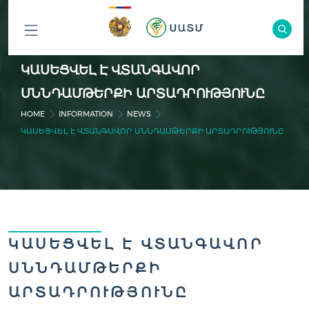
ԲՈԼՈՐ
ԿԱՍԵՑՎԵԼ Է ՎՏԱՆԳԱՎՈՐ
ԲԱԺԻՆՆԵՐԸ
ՍՆՆԴԱՄԹԵՐՔԻ ԱՐՏԱԴՐՈՒԹՅՈՒՆԸ
HOME
INFORMATION
NEWS
ԿԱՍԵՑՎԵԼ Է ՎՏԱՆԳԱՎՈՐ ՍՆՆԴԱՄԹԵՐՔԻ ԱՐՏԱԴՐՈՒԹՅՈՒՆԸ
ԿԱՍԵՑՎԵԼ Է ՎՏԱՆԳԱՎՈՐ
ՍՆՆԴԱՄԹԵՐՔԻ
ԱՐՏԱԴՐՈՒԹՅՈՒՆԸ