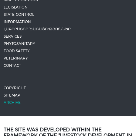
LEGISLATION
STATE CONTROL
INFORMATION
ԼԱԲՈՐԱՏՈՐ ԾԱՌԱՅՈՒԹՅՈՒՆՆԵՐ
SERVICES
PHYTOSANITARY
FOOD SAFETY
VETERINARY
CONTACT
COPYRIGHT
SITEMAP
ARCHIVE
THE SITE WAS DEVELOPED WITHIN THE
FRAMEWORK OF THE "LIVESTOCK DEVELOPMENT IN