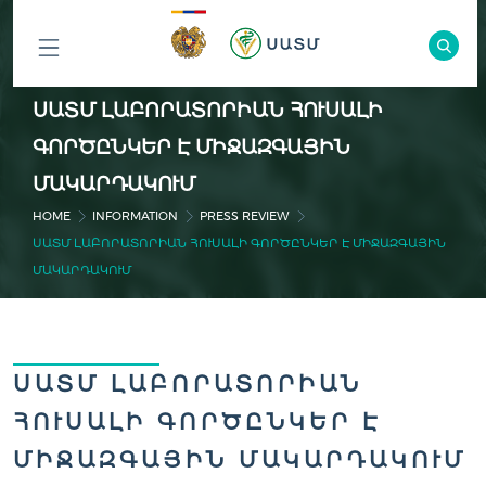
ԲՈԼՈՐ
ՍԱՏՄ ԼԱԲՈՐԱՏՈՐԻԱՆ ՀՈՒՍԱԼԻ
ԲԱԺԻՆՆԵՐԸ
ԳՈՐԾԸՆԿԵՐ Է ՄԻՋԱԶԳԱՅԻՆ
ՄԱԿԱՐԴԱԿՈՒՄ
HOME
INFORMATION
PRESS REVIEW
ՍԱՏՄ ԼԱԲՈՐԱՏՈՐԻԱՆ ՀՈՒՍԱԼԻ ԳՈՐԾԸՆԿԵՐ Է ՄԻՋԱԶԳԱՅԻՆ
ՄԱԿԱՐԴԱԿՈՒՄ
ՍԱՏՄ ԼԱԲՈՐԱՏՈՐԻԱՆ
ՀՈՒՍԱԼԻ ԳՈՐԾԸՆԿԵՐ Է
ՄԻՋԱԶԳԱՅԻՆ ՄԱԿԱՐԴԱԿՈՒՄ