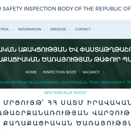
 SAFETY INSPECTION BODY OF THE REPUBLIC O
NTROL
INFORMATION
SERVICES
CONTACT
ՎԱԿԱՆ ԱՋԱԿՑՈՒԹՅԱՆ ԵՒ ՓԱՍՏԱԹՂԹԱՇՐ
ՔԱՂԱՔԱՑԻԱԿԱՆ ԾԱՌԱՅՈՒԹՅԱՆ ԹԱՓՈՒՐ Պ
HOME
INSPECTION BODY
VACANCY
ԱՍՏԱԹՂԹԱՇՐՋԱՆԱՌՈՒԹՅԱՆ ՎԱՐՉՈՒԹՅԱՆ ՊԵՏԻ (ԾԱԾԿԱԳԻՐ՝ 70-2
ԲԱՂԵՑՆԵԼՈՒ ՀԱՄԱՐ
 ՄՐՑՈՒՅԹ՝ ՀՀ ՍԱՏՄ ԻՐԱՎԱԿԱՆ 
ԱՇՐՋԱՆԱՌՈՒԹՅԱՆ ՎԱՐՉՈՒԹՅԱ
1) ՔԱՂԱՔԱՑԻԱԿԱՆ ԾԱՌԱՅՈՒԹՅԱ