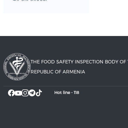
THE FOOD SAFETY INSPECTION BODY OF
REPUBLIC OF ARMENIA
Hot line -
118