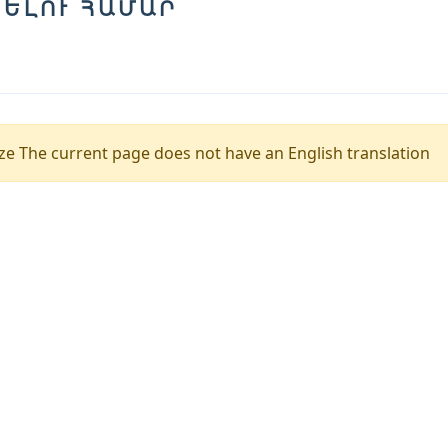
ԵԼՈՒ ՀԱՄԱՐ
e The current page does not have an English translation