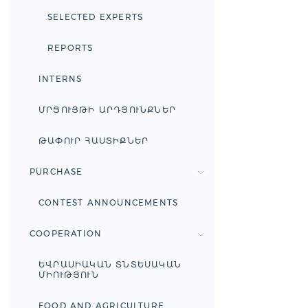
SELECTED EXPERTS
REPORTS
INTERNS
ՄՐՑՈՒՅԹԻ ԱՐԴՅՈՒՆՔՆԵՐ
ԹԱՓՈՒՐ ՀԱՍՏԻՔՆԵՐ
PURCHASE
CONTEST ANNOUNCEMENTS
COOPERATION
ԵՎՐԱՍԻԱԿԱՆ ՏՆՏԵՍԱԿԱՆ
ՄԻՈՒԹՅՈՒՆ
FOOD AND AGRICULTURE