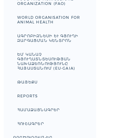
ORGANIZATION (FAO)
WORLD ORGANISATION FOR
ANIMAL HEALTH
ԱԳՐՈԲԻԶՆԵՍԻ ԵՒ ԳՅՈՒՂԻ Զ
ԱՐԳԱՑՄԱՆ ԿԵՆՏՐՈՆ
ԵՄ ԿԱՆԱՉ
ԳՅՈՒՂԱՏՆՏԵՍՈՒԹՅԱՆ
ՆԱԽԱՁԵՌՆՈՒԹՅՈՒՆԸ
ՀԱՅԱՍՏԱՆՈՒՄ (EU-GAIA)
ԹԱՅԵՔՍ
REPORTS
ՀԱՄԱՁԱՅՆԱԳՐԵՐ
ՀՈՒՇԱԳՐԵՐ
ԳՈՐԾՈՒՂՈՒՄՆԵՐ