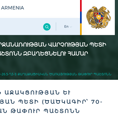
F ARMENIA
En
ՋԱՆԱՌՈՒԹՅԱՆ ՎԱՐՉՈՒԹՅԱՆ ՊԵՏԻ (
ԱՇՏՈՆՆ ԶԲԱՂԵՑՆԵԼՈՒ ՀԱՄԱՐ
6.5-Ղ3-1) ՔԱՂԱՔԱՑԻԱԿԱՆ ԾԱՌԱՅՈՒԹՅԱՆ ԹԱՓՈՒՐ ՊԱՇՏՈՆՆ Զ
ԱՋԱԿՑՈՒԹՅԱՆ ԵՒ Փ
Ն ՊԵՏԻ (ԾԱԾԿԱԳԻՐ՝ 70-2
Ն ԹԱՓՈՒՐ ՊԱՇՏՈՆՆ Զ