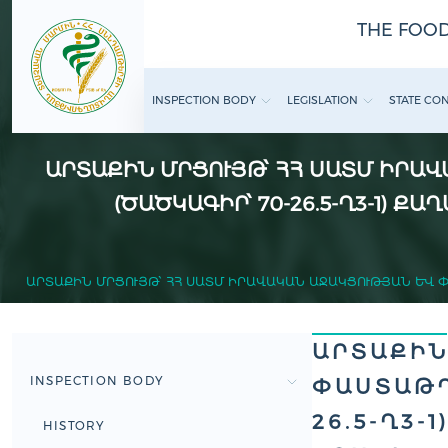
THE FOOD
INSPECTION BODY
LEGISLATION
STATE CO
ԱՐՏԱՔԻՆ ՄՐՑՈՒՅԹ՝ ՀՀ ՍԱՏՄ ԻՐԱ
ԾԱԾԿԱԳԻՐ՝ 70-26.5-Ղ3-1) 
ԱՐՏԱՔԻՆ ՄՐՑՈՒՅԹ՝ ՀՀ ՍԱՏՄ ԻՐԱՎԱԿԱՆ ԱՋԱԿՑՈՒԹՅԱՆ ԵՒ Փ
ԱՐՏԱՔԻՆ
INSPECTION BODY
ԱՍՏԱԹՂԹ
6.5-Ղ3-
HISTORY