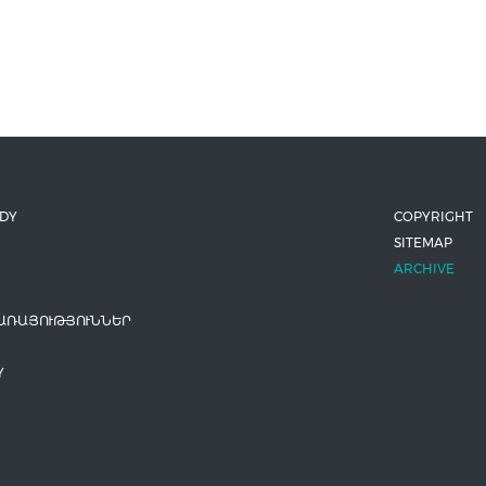
ODY
COPYRIGHT
SITEMAP
ARCHIVE
ԱՌԱՅՈՒԹՅՈՒՆՆԵՐ
Y