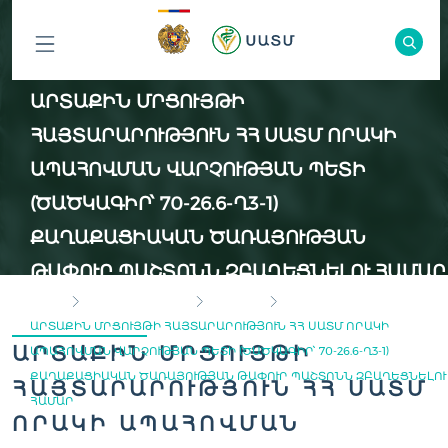
ԲՈԼՈՐ
ԱՐՏԱՔԻՆ ՄՐՑՈՒՅԹԻ
ԲԱԺԻՆՆԵՐԸ
ՀԱՅՏԱՐԱՐՈՒԹՅՈՒՆ ՀՀ ՍԱՏՄ ՈՐԱԿԻ
ԱՊԱՀՈՎՄԱՆ ՎԱՐՉՈՒԹՅԱՆ ՊԵՏԻ
(ԾԱԾԿԱԳԻՐ՝ 70-26.6-Ղ3-1)
ՔԱՂԱՔԱՑԻԱԿԱՆ ԾԱՌԱՅՈՒԹՅԱՆ
ԹԱՓՈՒՐ ՊԱՇՏՈՆՆ ԶԲԱՂԵՑՆԵԼՈՒ ՀԱՄԱՐ
HOME
INSPECTION BODY
VACANCY
ԱՐՏԱՔԻՆ ՄՐՑՈՒՅԹԻ ՀԱՅՏԱՐԱՐՈՒԹՅՈՒՆ ՀՀ ՍԱՏՄ ՈՐԱԿԻ
ԱՐՏԱՔԻՆ ՄՐՑՈՒՅԹԻ
ԱՊԱՀՈՎՄԱՆ ՎԱՐՉՈՒԹՅԱՆ ՊԵՏԻ (ԾԱԾԿԱԳԻՐ՝ 70-26.6-Ղ3-1)
ՔԱՂԱՔԱՑԻԱԿԱՆ ԾԱՌԱՅՈՒԹՅԱՆ ԹԱՓՈՒՐ ՊԱՇՏՈՆՆ ԶԲԱՂԵՑՆԵԼՈՒ
ՀԱՅՏԱՐԱՐՈՒԹՅՈՒՆ ՀՀ ՍԱՏՄ
ՀԱՄԱՐ
ՈՐԱԿԻ ԱՊԱՀՈՎՄԱՆ