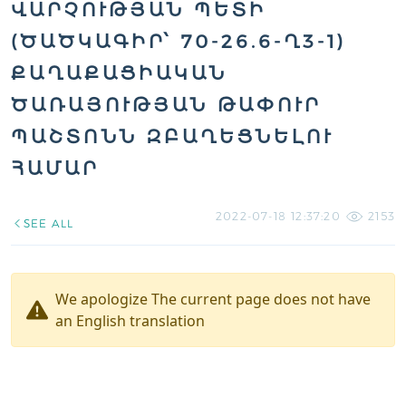
ՎԱՐՉՈՒԹՅԱՆ ՊԵՏԻ
(ԾԱԾԿԱԳԻՐ՝ 70-26.6-Ղ3-1)
ՔԱՂԱՔԱՑԻԱԿԱՆ
ԾԱՌԱՅՈՒԹՅԱՆ ԹԱՓՈՒՐ
ՊԱՇՏՈՆՆ ԶԲԱՂԵՑՆԵԼՈՒ
ՀԱՄԱՐ
2022-07-18 12:37:20
2153
SEE ALL
We apologize The current page does not have
an English translation