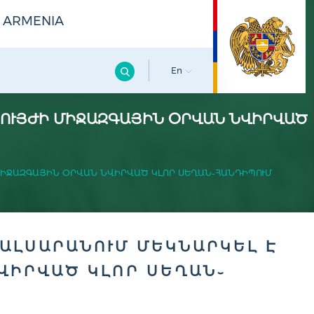
F ARMENIA
En
ԲՈՒՅԺԻ ՄԻՋԱԶԳԱՅԻՆ ՕՐՎԱՆ ՆՎԻՐՎԱԾ
ՄԻՋԱԶԳԱՅԻՆ ՕՐՎԱՆ ՆՎԻՐՎԱԾ ԿԼՈՐ ՍԵՂԱՆ֊ՀԱՆԴԻՊՈՒՄ
ԱԼՍԱՐԱՆՈՒՄ ՄԵԿՆԱՐԿԵԼ Է
ՎԻՐՎԱԾ ԿԼՈՐ ՍԵՂԱՆ֊