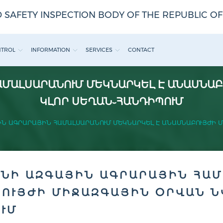
 SAFETY INSPECTION BODY OF THE REPUBLIC O
NTROL
INFORMATION
SERVICES
CONTACT
ՄԱԼՍԱՐԱՆՈՒՄ ՄԵԿՆԱՐԿԵԼ Է ԱՆԱՍՆԱ
ԿԼՈՐ ՍԵՂԱՆ֊ՀԱՆԴԻՊՈՒՄ
Ն ԱԳՐԱՐԱՅԻՆ ՀԱՄԱԼՍԱՐԱՆՈՒՄ ՄԵԿՆԱՐԿԵԼ Է ԱՆԱՍՆԱԲՈՒՅԺԻ 
ՆԻ ԱԶԳԱՅԻՆ ԱԳՐԱՐԱՅԻՆ ՀԱՄ
ՈՒՅԺԻ ՄԻՋԱԶԳԱՅԻՆ ՕՐՎԱՆ Ն
ՒՄ