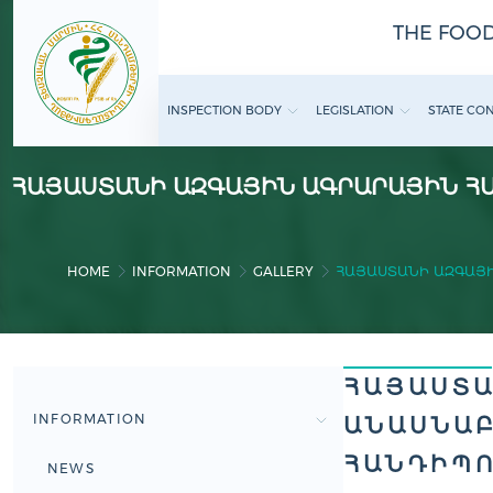
THE FOOD
INSPECTION BODY
LEGISLATION
STATE CO
ՀԱՅԱՍՏԱՆԻ ԱԶԳԱՅԻՆ ԱԳՐԱՐԱՅԻՆ ՀԱ
HOME
INFORMATION
GALLERY
ՀԱՅԱՍՏԱՆԻ ԱԶԳԱՅԻ
ՀԱՅԱՍՏԱ
INFORMATION
ԱՆԱՍՆԱԲ
ՀԱՆԴԻՊՈ
NEWS