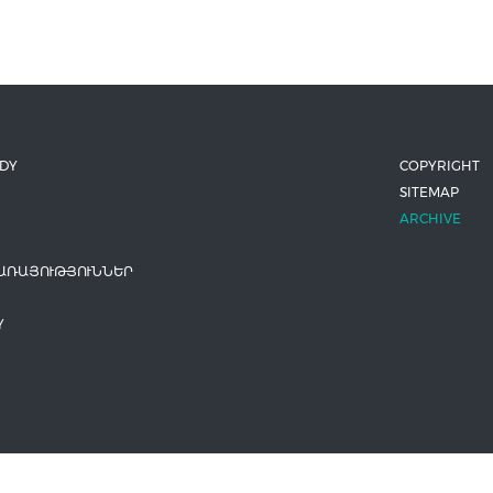
ODY
COPYRIGHT
SITEMAP
ARCHIVE
ԱՌԱՅՈՒԹՅՈՒՆՆԵՐ
Y