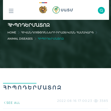
ԲՈԼՈՐ
ՀԻՊՈԴԵՐՄԱՏՈԶ
ԲԱԺԻՆՆԵՐԸ
HOME
ՀԻՎԱՆԴՈՒԹՅՈՒՆՆԵՐԻ ԻՐԱԶԵԿՄԱՆ ՀԱՄԱԿԱՐԳ
ANIMAL DISEASES
ՀԻՊՈԴԵՐՄԱՏՈԶ
ՀԻՊՈԴԵՐՄԱՏՈԶ
2022-08-16 17:00:23
3585
SEE ALL