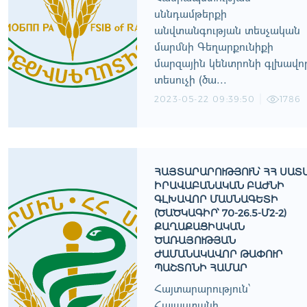
սննդամթերքի
անվտանգության տեսչական
մարմնի Գեղարքունիքի
մարզային կենտրոնի գլխավո
տեսուչի (ծա...
2023-05-22 09:39:50
1786
ՀԱՅՏԱՐԱՐՈՒԹՅՈՒՆ՝ ՀՀ ՍԱՏ
ԻՐԱՎԱԲԱՆԱԿԱՆ ԲԱԺՆԻ
ԳԼԽԱՎՈՐ ՄԱՍՆԱԳԵՏԻ
(ԾԱԾԿԱԳԻՐ՝ 70-26.5-Մ2-2)
ՔԱՂԱՔԱՑԻԱԿԱՆ
ԾԱՌԱՅՈՒԹՅԱՆ
ԺԱՄԱՆԱԿԱՎՈՐ ԹԱՓՈՒՐ
ՊԱՇՏՈՆԻ ՀԱՄԱՐ
Հայտարարություն՝
Հայաստանի