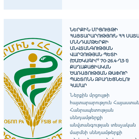
ՆԵՐՔԻՆ ՄՐՑՈՒՅԹԻ
ՀԱՅՏԱՐԱՐՈՒԹՅՈՒՆ ՀՀ ՍԱՏ
ՍՆՆԴԱՄԹԵՐՔԻ
ԱՆՎՏԱՆԳՈՒԹՅԱՆ
ՎԱՐՉՈՒԹՅԱՆ ՊԵՏԻ
(ԾԱԾԿԱԳԻՐ՝ 70-26.4-Ղ3-1)
ՔԱՂԱՔԱՑԻԱԿԱՆ
ԾԱՌԱՅՈՒԹՅԱՆ ԹԱՓՈՒՐ
ՊԱՇՏՈՆՆ ԶԲԱՂԵՑՆԵԼՈՒ
ՀԱՄԱՐ
Ներքին մրցույթի
հայտարարություն Հայաստա
Հանրապետության
սննդամթերքի
անվտանգության տեսչական
մարմնի սննդամթերքի