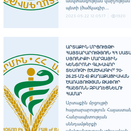
անվտանգության վարչության
պետի (ծածկագիր...
2023-05-22 12:05:17
1920
ԱՐՏԱՔԻՆ ՄՐՑՈՒՅԹԻ
ՀԱՅՏԱՐԱՐՈՒԹՅՈՒՆ ՀՀ ՍԱՏ
ՍՅՈՒՆԻՔԻ ՄԱՐԶԱՅԻՆ
ԿԵՆՏՐՈՆԻ ԳԼԽԱՎՈՐ
ՏԵՍՈՒՉԻ (ԾԱԾԿԱԳԻՐ՝ 70-
26.25-Մ2-6) ՔԱՂԱՔԱՑԻԱԿԱՆ
ԾԱՌԱՅՈՒԹՅԱՆ ԹԱՓՈՒՐ
ՊԱՇՏՈՆՆ ԶԲԱՂԵՑՆԵԼՈՒ
ՀԱՄԱՐ
Արտաքին մրցույթի
հայտարարություն Հայաստա
Հանրապետության
սննդամթերքի
անվտանգության տեսչական