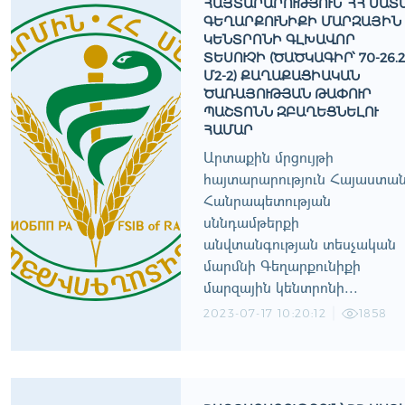
ՀԱՅՏԱՐԱՐՈՒԹՅՈՒՆ՝ ՀՀ ՍԱՏ
ԳԵՂԱՐՔՈՒՆԻՔԻ ՄԱՐԶԱՅԻՆ
ԿԵՆՏՐՈՆԻ ԳԼԽԱՎՈՐ
ՏԵՍՈՒՉԻ (ԾԱԾԿԱԳԻՐ՝ 70-26.2
Մ2-2) ՔԱՂԱՔԱՑԻԱԿԱՆ
ԾԱՌԱՅՈՒԹՅԱՆ ԹԱՓՈՒՐ
ՊԱՇՏՈՆՆ ԶԲԱՂԵՑՆԵԼՈՒ
ՀԱՄԱՐ
Արտաքին մրցույթի
հայտարարություն Հայաստա
Հանրապետության
սննդամթերքի
անվտանգության տեսչական
մարմնի Գեղարքունիքի
մարզային կենտրոնի...
2023-07-17 10:20:12
1858