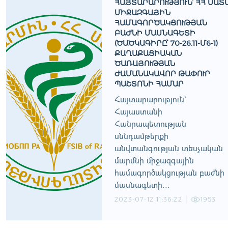
ՀԱՅՏԱՐԱՐՈՒԹՅՈՒՆ՝ ՀՀ ՍԱՏ
ՄԻՋԱԶԳԱՅԻՆ
ՀԱՄԱԳՈՐԾԱԿՑՈՒԹՅԱՆ
ԲԱԺՆԻ ՄԱՍՆԱԳԵՏԻ
(ԾԱԾԿԱԳԻՐԸ՝ 70-26.11-Մ6-1)
ՔԱՂԱՔԱՑԻԱԿԱՆ
ԾԱՌԱՅՈՒԹՅԱՆ
ԺԱՄԱՆԱԿԱՎՈՐ ԹԱՓՈՒՐ
ՊԱՇՏՈՆԻ ՀԱՄԱՐ
Հայտարարություն՝
Հայաստանի
Հանրապետության
սննդամթերքի
անվտանգության տեսչական
մարմնի միջազգային
համագործակցության բաժնի
մասնագետի...
2023-07-12 11:36:22
1953