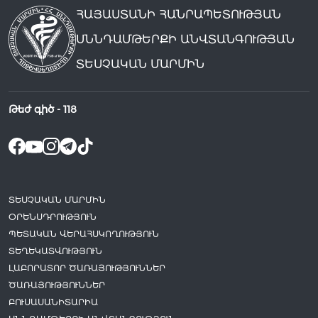
ՀԱՅԱՍՏԱՆԻ ՀԱՆՐԱՊԵՏՈՒԹՅԱՆ
ՍՆՆԴԱՄԹԵՐՔԻ ԱՆՎՏԱՆԳՈՒԹՅԱՆ
ՏԵՍՉԱԿԱՆ ՄԱՐՄԻՆ
Թեժ գիծ -
118
ՏԵՍՉԱԿԱՆ ՄԱՐՄԻՆ
ՕՐԵՆՍԴՐՈՒԹՅՈՒՆ
ՊԵՏԱԿԱՆ ՎԵՐԱՀՍԿՈՂՈՒԹՅՈՒՆ
ՏԵՂԵԿԱՏՎՈՒԹՅՈՒՆ
ԼԱԲՈՐԱՏՈՐ ԾԱՌԱՅՈՒԹՅՈՒՆՆԵՐ
ԾԱՌԱՅՈՒԹՅՈՒՆՆԵՐ
ԲՈՒՍԱՍԱՆԻՏԱՐԻԱ