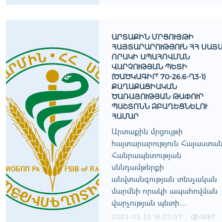
ԱՐՏԱՔԻՆ ՄՐՑՈՒՅԹԻ
ՀԱՅՏԱՐԱՐՈՒԹՅՈՒՆ ՀՀ ՍԱՏ
ՈՐԱԿԻ ԱՊԱՀՈՎՄԱՆ
ՎԱՐՉՈՒԹՅԱՆ ՊԵՏԻ
(ԾԱԾԿԱԳԻՐ՝ 70-26.6-Ղ3-1)
ՔԱՂԱՔԱՑԻԱԿԱՆ
ԾԱՌԱՅՈՒԹՅԱՆ ԹԱՓՈՒՐ
ՊԱՇՏՈՆՆ ԶԲԱՂԵՑՆԵԼՈՒ
ՀԱՄԱՐ
Արտաքին մրցույթի
հայտարարություն Հայաստա
Հանրապետության
սննդամթերքի
անվտանգության տեսչական
մարմնի որակի ապահովման
վարչության պետի...
2023-05-25 18:07:07
1887