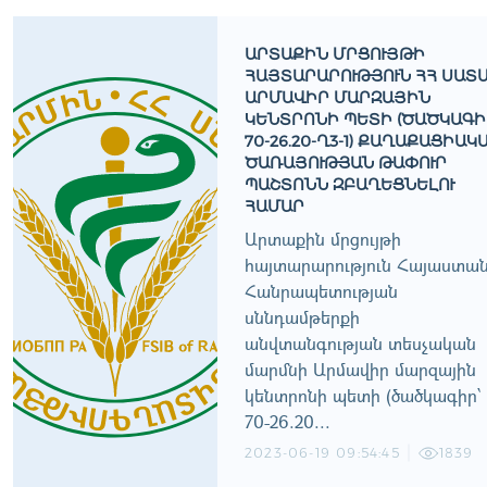
ԱՐՏԱՔԻՆ ՄՐՑՈՒՅԹԻ
ՀԱՅՏԱՐԱՐՈՒԹՅՈՒՆ ՀՀ ՍԱՏ
ԱՐՄԱՎԻՐ ՄԱՐԶԱՅԻՆ
ԿԵՆՏՐՈՆԻ ՊԵՏԻ (ԾԱԾԿԱԳԻ
70-26.20-Ղ3-1) ՔԱՂԱՔԱՑԻԱԿ
ԾԱՌԱՅՈՒԹՅԱՆ ԹԱՓՈՒՐ
ՊԱՇՏՈՆՆ ԶԲԱՂԵՑՆԵԼՈՒ
ՀԱՄԱՐ
Արտաքին մրցույթի
հայտարարություն Հայաստա
Հանրապետության
սննդամթերքի
անվտանգության տեսչական
մարմնի Արմավիր մարզային
կենտրոնի պետի (ծածկագիր՝
70-26.20...
2023-06-19 09:54:45
1839