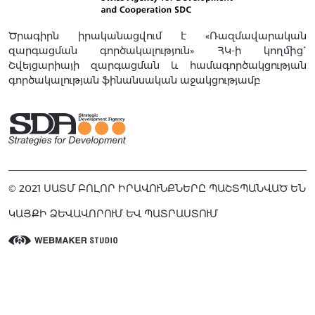
Ծրագիրն իրականացվում է «Ռազմավարական
զարգացման գործակալություն» ՀԿ-ի կողմից`
Շվեյցարիայի զարգացման և համագործակցության
գործակալության ֆինանսական աջակցությամբ
© 2021 ՍԱՏՄ ԲՈԼՈՐ ԻՐԱՎՈՒՆՔՆԵՐԸ ՊԱՇՏՊԱՆՎԱԾ ԵՆ
ԿԱՅՔԻ ՁԵՎԱՎՈՐՈՒՄ ԵՎ ՊԱՏՐԱՍՏՈՒՄ