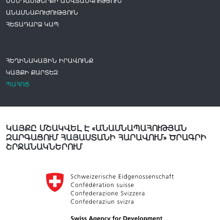
ՍՆՆԴԱՄԹԵՐՔԻ ԱՆՎՏԱՆԳՈՒԹՅՈՒՆ
ԱՆԱՍՆԱԲՈՒԺՈՒԹՅՈՒՆ
ՀԵՏԱԴԱՐՁ ԿԱՊ
ՀԵՂԻՆԱԿԱՅԻՆ ԻՐԱՎՈՒՆՔ
ԿԱՅՔԻ ՔԱՐՏԵԶ
ՊԱՀՈՑ
ԿԱՅՔԸ ՄՇԱԿՎԵԼ Է «ԱՆԱՍՆԱՊԱՀՈՒԹՅԱՆ
ԶԱՐԳԱՑՈՒՄ ՀԱՅԱՍՏԱՆԻ ՀԱՐԱՎՈՒՄ» ԾՐԱԳՐԻ
ՇՐՋԱՆԱԿՆԵՐՈՒՄ