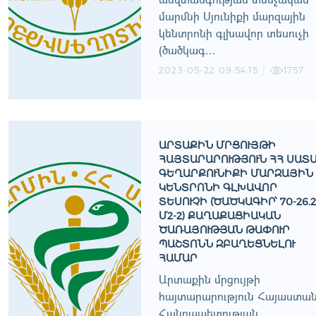
մարմնի Սյունիքի մարզային
կենտրոնի գլխավոր տեսուչի
(ծածկագ...
2023-05-22 09:54:15
1757
ԱՐՏԱՔԻՆ ՄՐՑՈՒՅԹԻ
ՀԱՅՏԱՐԱՐՈՒԹՅՈՒՆ ՀՀ ՍԱՏ
ԳԵՂԱՐՔՈՒՆԻՔԻ ՄԱՐԶԱՅԻՆ
ԿԵՆՏՐՈՆԻ ԳԼԽԱՎՈՐ
ՏԵՍՈՒՉԻ (ԾԱԾԿԱԳԻՐ՝ 70-26.2
Մ2-2) ՔԱՂԱՔԱՑԻԱԿԱՆ
ԾԱՌԱՅՈՒԹՅԱՆ ԹԱՓՈՒՐ
ՊԱՇՏՈՆՆ ԶԲԱՂԵՑՆԵԼՈՒ
ՀԱՄԱՐ
Արտաքին մրցույթի
հայտարարություն Հայաստա
Հանրապետության