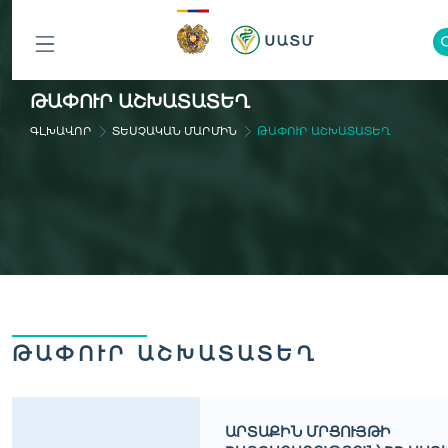
ԲՈԼՈՐ
ԹԱՓՈՒՐ ԱՇԽԱՏԱՏԵՂ
ԲԱԺԻՆՆԵՐԸ
ԳԼԽԱՎՈՐ
ՏԵՍՉԱԿԱՆ ՄԱՐՄԻՆ
ԹԱՓՈՒՐ ԱՇԽԱՏԱՏԵՂ
ԹԱՓՈՒՐ ԱՇԽԱՏԱՏԵՂ
ԱՐՏԱՔԻՆ ՄՐՑՈՒՅԹԻ