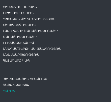
ՏԵՍՉԱԿԱՆ ՄԱՐՄԻՆ
ՕՐԵՆՍԴՐՈՒԹՅՈՒՆ
ՊԵՏԱԿԱՆ ՎԵՐԱՀՍԿՈՂՈՒԹՅՈՒՆ
ՏԵՂԵԿԱՏՎՈՒԹՅՈՒՆ
ԼԱԲՈՐԱՏՈՐ ԾԱՌԱՅՈՒԹՅՈՒՆՆԵՐ
ԾԱՌԱՅՈՒԹՅՈՒՆՆԵՐ
ԲՈՒՍԱՍԱՆԻՏԱՐԻԱ
ՍՆՆԴԱՄԹԵՐՔԻ ԱՆՎՏԱՆԳՈՒԹՅՈՒՆ
ԱՆԱՍՆԱԲՈՒԺՈՒԹՅՈՒՆ
ՀԵՏԱԴԱՐՁ ԿԱՊ
ՀԵՂԻՆԱԿԱՅԻՆ ԻՐԱՎՈՒՆՔ
ԿԱՅՔԻ ՔԱՐՏԵԶ
ՊԱՀՈՑ