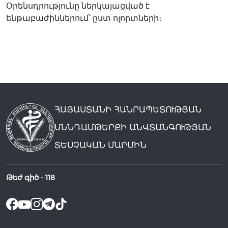
Օրենսդրությունը ներկայացված է
ենթաբաժիններում՝ ըստ ոլորտների։
ՀԱՅԱՍՏԱՆԻ ՀԱՆՐԱՊԵՏՈՒԹՅԱՆ
ՍՆՆԴԱՄԹԵՐՔԻ ԱՆՎՏԱՆԳՈՒԹՅԱՆ
ՏԵՍՉԱԿԱՆ ՄԱՐՄԻՆ
Թեժ գիծ -
118