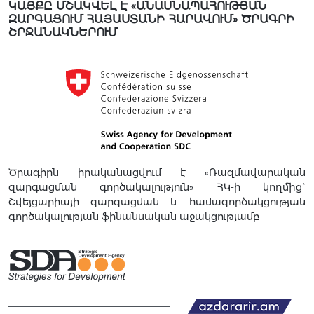
ԿԱՅՔԸ ՄՇԱԿՎԵԼ Է «ԱՆԱՍՆԱՊԱՀՈՒԹՅԱՆ
ԶԱՐԳԱՑՈՒՄ ՀԱՅԱՍՏԱՆԻ ՀԱՐԱՎՈՒՄ» ԾՐԱԳՐԻ
ՇՐՋԱՆԱԿՆԵՐՈՒՄ
Ծրագիրն իրականացվում է «Ռազմավարական
զարգացման գործակալություն» ՀԿ-ի կողմից`
Շվեյցարիայի զարգացման և համագործակցության
գործակալության ֆինանսական աջակցությամբ