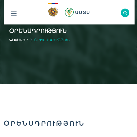
ԲՈԼՈՐ
ՕՐԵՆՍԴՐՈՒԹՅՈՒՆ
ԲԱԺԻՆՆԵՐԸ
ԳԼԽԱՎՈՐ
ՕՐԵՆՍԴՐՈՒԹՅՈՒՆ
ՕՐԵՆՍԴՐՈՒԹՅՈՒՆ